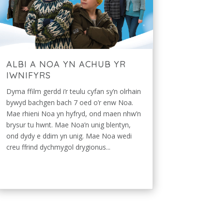
ALBI A NOA YN ACHUB YR
IWNIFYRS
Dyma ffilm gerdd i’r teulu cyfan sy’n olrhain
bywyd bachgen bach 7 oed o’r enw Noa.
Mae rhieni Noa yn hyfryd, ond maen nhw’n
brysur tu hwnt. Mae Noa’n unig blentyn,
ond dydy e ddim yn unig. Mae Noa wedi
creu ffrind dychmygol drygionus...