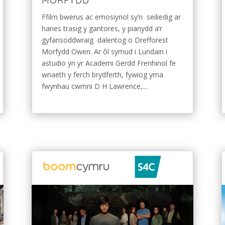
MORFYDD
Ffilm bwerus ac emosiynol sy’n seiliedig ar
hanes trasig y gantores, y pianydd a’r
gyfansoddwraig dalentog o Drefforest
Morfydd Owen. Ar ôl symud i Lundain i
astudio yn yr Academi Gerdd Frenhinol fe
wnaeth y ferch brydferth, fywiog yma
fwynhau cwmni D H Lawrence,...