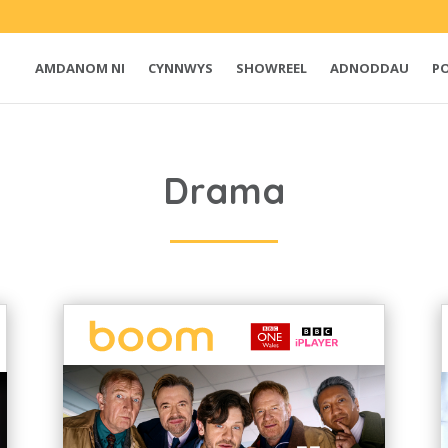
AMDANOM NI
CYNNWYS
SHOWREEL
ADNODDAU
P
Drama