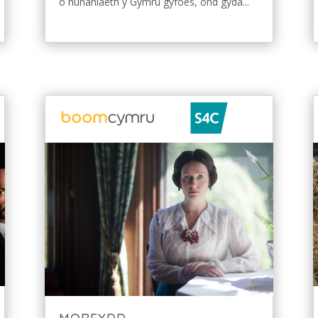
o hunaniaeth y Gymru gyfoes, ond gyda...