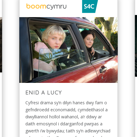
ENID A LUCY
Cyfresi drama sy’n dilyn hanes dwy fam o
gefndiroedd economaidd, cymdeithasol a
diwylliannol hollol wahanol, a’r ddwy ar
daith emosiynol i ddarganfod pwrpas a
gwerth i’w bywydau; taith sy’n adlewyrchiad