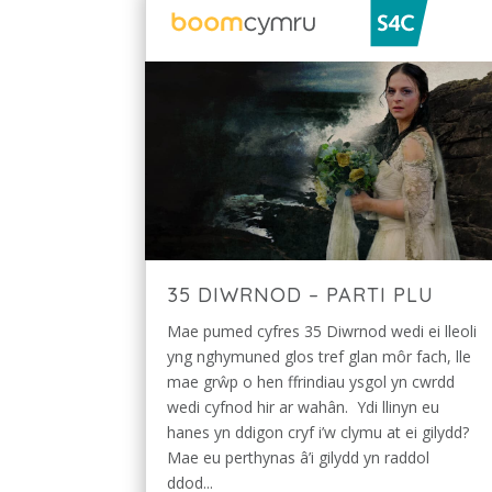
35 DIWRNOD – PARTI PLU
Mae pumed cyfres 35 Diwrnod wedi ei lleoli
yng nghymuned glos tref glan môr fach, lle
mae grŵp o hen ffrindiau ysgol yn cwrdd
wedi cyfnod hir ar wahân. Ydi llinyn eu
hanes yn ddigon cryf i’w clymu at ei gilydd?
Mae eu perthynas â’i gilydd yn raddol
ddod...