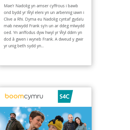
Mae’r Nadolig yn amser cyffrous i bawb
ond bydd yr Ŵyl eleni yn un arbennig iawn i
Clive a Rhi. Dyma eu Nadolig cyntaf gyda’u
mab newydd Frank sy’n un ar ddeg mlwydd
oed. Yn anffodus dyw hwyl yr Ŵyl ddim yn
dod â gwen i wyneb Frank. A dweud y gwir
yr unig beth sydd yn...