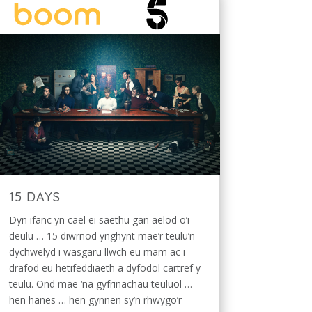
15 DAYS
Dyn ifanc yn cael ei saethu gan aelod o’i
deulu … 15 diwrnod ynghynt mae’r teulu’n
dychwelyd i wasgaru llwch eu mam ac i
drafod eu hetifeddiaeth a dyfodol cartref y
teulu. Ond mae ‘na gyfrinachau teuluol …
hen hanes … hen gynnen sy’n rhwygo’r