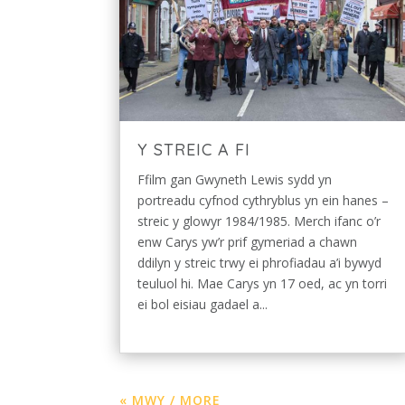
Y STREIC A FI
Ffilm gan Gwyneth Lewis sydd yn
portreadu cyfnod cythryblus yn ein hanes –
streic y glowyr 1984/1985. Merch ifanc o’r
enw Carys yw’r prif gymeriad a chawn
ddilyn y streic trwy ei phrofiadau a’i bywyd
teuluol hi. Mae Carys yn 17 oed, ac yn torri
ei bol eisiau gadael a...
« MWY / MORE