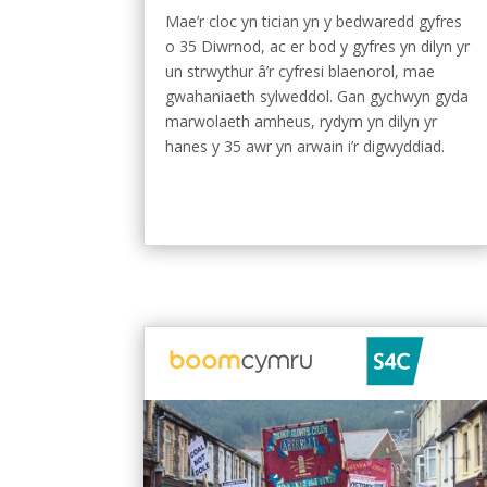
Mae’r cloc yn tician yn y bedwaredd gyfres
o 35 Diwrnod, ac er bod y gyfres yn dilyn yr
un strwythur â’r cyfresi blaenorol, mae
gwahaniaeth sylweddol. Gan gychwyn gyda
marwolaeth amheus, rydym yn dilyn yr
hanes y 35 awr yn arwain i’r digwyddiad.