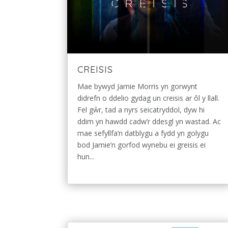
CREISIS
Mae bywyd Jamie Morris yn gorwynt
didrefn o ddelio gydag un creisis ar ôl y llall.
Fel gŵr, tad a nyrs seicatryddol, dyw hi
ddim yn hawdd cadw’r ddesgl yn wastad. Ac
mae sefyllfa’n datblygu a fydd yn golygu
bod Jamie’n gorfod wynebu ei greisis ei
hun...