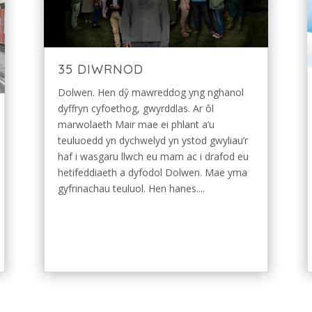
35 DIWRNOD
Dolwen. Hen dŷ mawreddog yng nghanol
dyffryn cyfoethog, gwyrddlas. Ar ôl
marwolaeth Mair mae ei phlant a’u
teuluoedd yn dychwelyd yn ystod gwyliau’r
haf i wasgaru llwch eu mam ac i drafod eu
hetifeddiaeth a dyfodol Dolwen. Mae yma
gyfrinachau teuluol. Hen hanes....