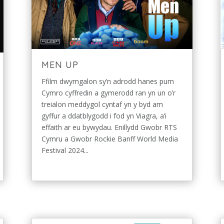
MEN UP
Ffilm dwymgalon sy’n adrodd hanes pum
Cymro cyffredin a gymerodd ran yn un o’r
treialon meddygol cyntaf yn y byd am
gyffur a ddatblygodd i fod yn Viagra, a’i
effaith ar eu bywydau. Enillydd Gwobr RTS
Cymru a Gwobr Rockie Banff World Media
Festival 2024...