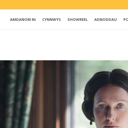
AMDANOM NI
CYNNWYS
SHOWREEL
ADNODDAU
P