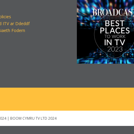
olicies
d ITV ar Ddeddf
iaeth Fodern
024 | BOOM CYMRU TV LTD 2024