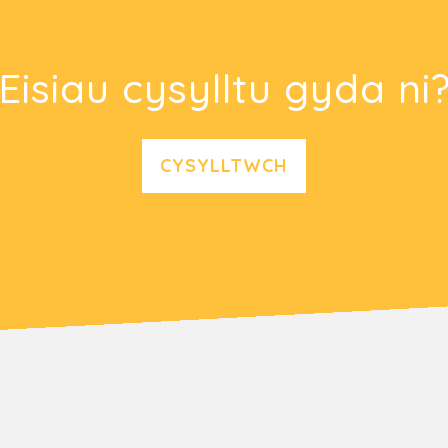
Eisiau cysylltu gyda ni
CYSYLLTWCH