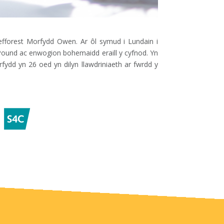
efforest Morfydd Owen. Ar ôl symud i Lundain i
Pound ac enwogion bohemaidd eraill y cyfnod. Yn
ydd yn 26 oed yn dilyn llawdriniaeth ar fwrdd y