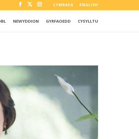
CYMRAEG
ENGLISH
OBL
NEWYDDION
GYRFAOEDD
CYSYLLTU