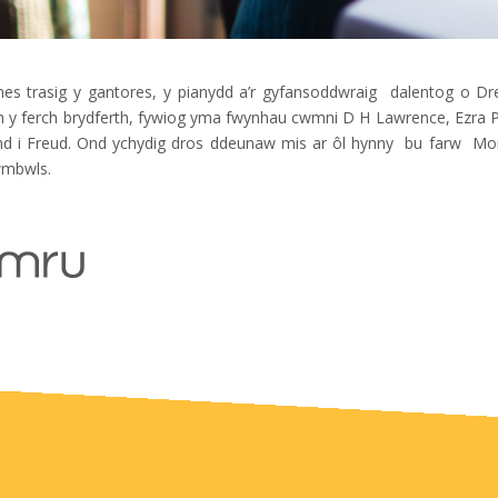
anes trasig y gantores, y pianydd a’r gyfansoddwraig dalentog o Dr
h y ferch brydferth, fywiog yma fwynhau cwmni D H Lawrence, Ezra 
rind i Freud. Ond ychydig dros ddeunaw mis ar ôl hynny bu farw Morf
wmbwls.