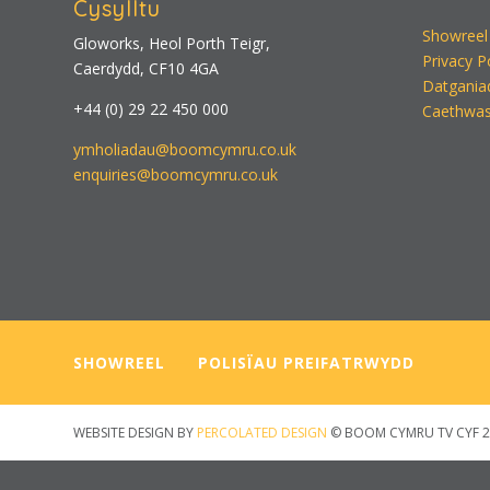
Cysylltu
Showreel
Gloworks, Heol Porth Teigr,
Privacy P
Caerdydd, CF10 4GA
Datgania
+44 (0) 29 22 450 000
Caethwas
ymholiadau@boomcymru.co.uk
enquiries@boomcymru.co.uk
SHOWREEL
—–
POLISÏAU PREIFATRWYDD
WEBSITE DESIGN BY
PERCOLATED DESIGN
© BOOM CYMRU TV CYF 2