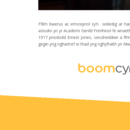
Ffilm bwerus ac emosiynol sy’n seiliedig ar h
astudio yn yr Academi Gerdd Frenhinol fe wnaet
1917 priododd Ernest Jones, seicdreiddiwr a ff
gegin yng nghartref ei thad yng nghyfraith yn M