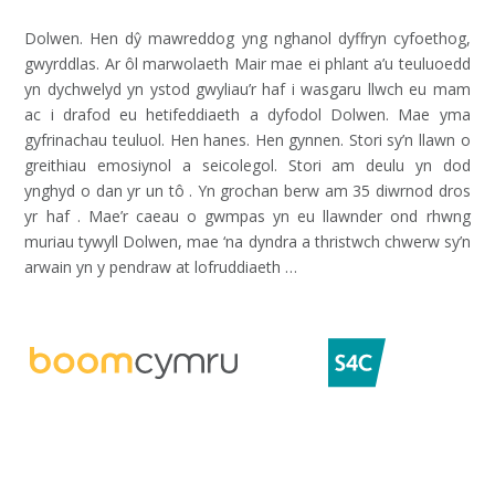
Dolwen. Hen dŷ mawreddog yng nghanol dyffryn cyfoethog,
gwyrddlas. Ar ôl marwolaeth Mair mae ei phlant a’u teuluoedd
yn dychwelyd yn ystod gwyliau’r haf i wasgaru llwch eu mam
ac i drafod eu hetifeddiaeth a dyfodol Dolwen. Mae yma
gyfrinachau teuluol. Hen hanes. Hen gynnen. Stori sy’n llawn o
greithiau emosiynol a seicolegol. Stori am deulu yn dod
ynghyd o dan yr un tô . Yn grochan berw am 35 diwrnod dros
yr haf . Mae’r caeau o gwmpas yn eu llawnder ond rhwng
muriau tywyll Dolwen, mae ‘na dyndra a thristwch chwerw sy’n
arwain yn y pendraw at lofruddiaeth …