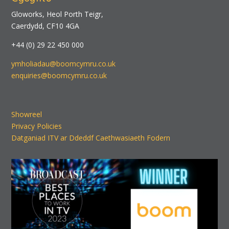
Gloworks, Heol Porth Teigr,
Caerdydd, CF10 4GA
+44 (0) 29 22 450 000
ymholiadau@boomcymru.co.uk
enquiries@boomcymru.co.uk
Showreel
Privacy Policies
Datganiad ITV ar Ddeddf Caethwasiaeth Fodern