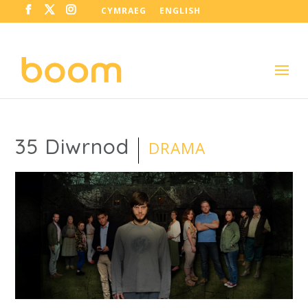
CYMRAEG
ENGLISH
35 Diwrnod
DRAMA