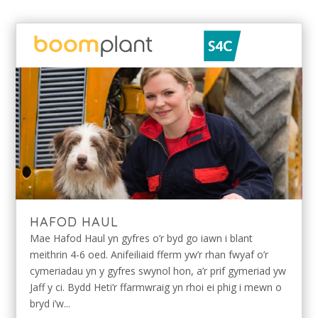
HAFOD HAUL
Mae Hafod Haul yn gyfres o’r byd go iawn i blant
meithrin 4-6 oed. Anifeiliaid fferm yw’r rhan fwyaf o’r
cymeriadau yn y gyfres swynol hon, a’r prif gymeriad yw
Jaff y ci. Bydd Heti’r ffarmwraig yn rhoi ei phig i mewn o
bryd i’w...