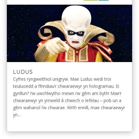
LUDUS
Cyfres ryngweithiol unigryw. Mae Ludus wedi troi
teuluoedd a ffrindiau’r chwaraewyr yn hologramau. Ei
gynllun? I’w uwchlwytho mewn i’w gêm am byth! Mae’r
chwaraewyr yn ymweld â chwech o lefelau – pob un a
gêm wahanol i’w chwarae. Wrth ennill, mae chwaraewyr
yn...