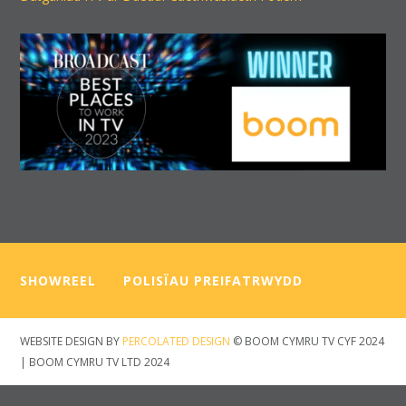
SHOWREEL
—–
POLISÏAU PREIFATRWYDD
WEBSITE DESIGN BY
PERCOLATED DESIGN
© BOOM CYMRU TV CYF 2024
| BOOM CYMRU TV LTD 2024