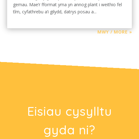
gemau. Mae’r fformat yma yn annog plant i weithio fel
tîm, cyfathrebu a’i gilydd, datrys posau a...
MWY / MORE »
Eisiau cysylltu
gyda ni?