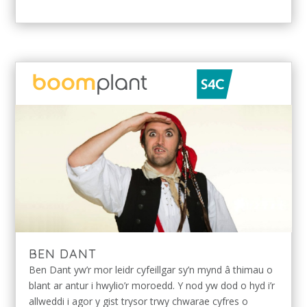
BEN DANT
Ben Dant yw’r mor leidr cyfeillgar sy’n mynd â thimau o
blant ar antur i hwylio’r moroedd. Y nod yw dod o hyd i’r
allweddi i agor y gist trysor trwy chwarae cyfres o