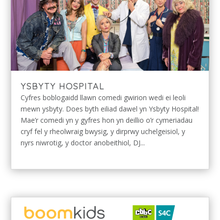
YSBYTY HOSPITAL
Cyfres boblogaidd llawn comedi gwirion wedi ei leoli
mewn ysbyty. Does byth eiliad dawel yn Ysbyty Hospital!
Mae’r comedi yn y gyfres hon yn deillio o’r cymeriadau
cryf fel y rheolwraig bwysig, y dirprwy uchelgeisiol, y
nyrs niwrotig, y doctor anobeithiol, DJ...