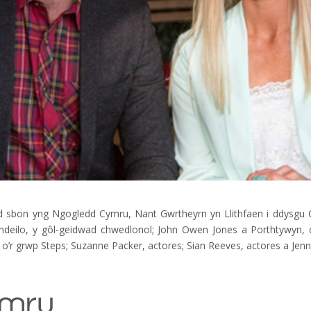
dd sbon yng Ngogledd Cymru, Nant Gwrtheyrn yn Llithfaen i ddysgu 
 Landeilo, y gôl-geidwad chwedlonol; John Owen Jones a Porthtywyn,
r grwp Steps; Suzanne Packer, actores; Sian Reeves, actores a Jenna 