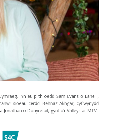
Cymraeg. Yn eu plith oedd Sam Evans o Lanelli,
 canwr sioeau cerdd; Behnaz Akhgar, cyflwynydd
Jonathan o Donyrefail, gynt o’r Valleys ar MTV.