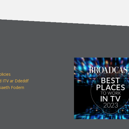
olicies
d ITV ar Ddeddf
iaeth Fodern