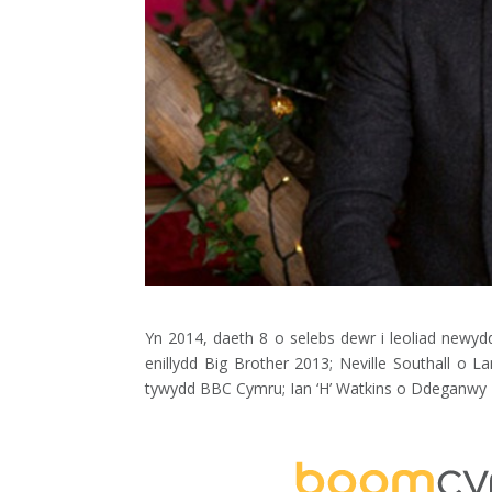
Yn 2014, daeth 8 o selebs dewr i leoliad newy
enillydd Big Brother 2013; Neville Southall o
tywydd BBC Cymru; Ian ‘H’ Watkins o Ddeganwy o’