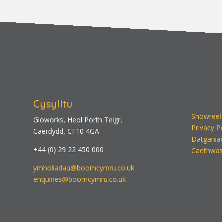
Cysylltu
Showreel
Gloworks, Heol Porth Teigr,
Privacy P
Caerdydd, CF10 4GA
Datgania
+44 (0) 29 22 450 000
Caethwas
ymholiadau@boomcymru.co.uk
enquiries@boomcymru.co.uk