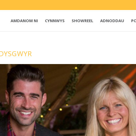
AMDANOM NI
CYNNWYS
SHOWREEL
ADNODDAU
P
DYSGWYR