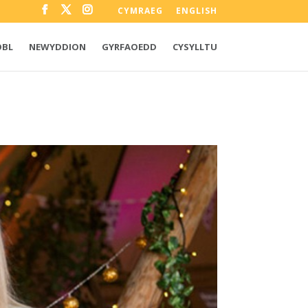
CYMRAEG
ENGLISH
OBL
NEWYDDION
GYRFAOEDD
CYSYLLTU