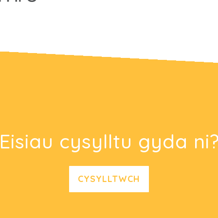
Eisiau cysylltu gyda ni
CYSYLLTWCH