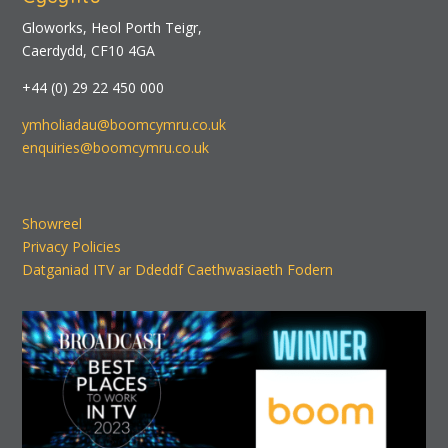
Gloworks, Heol Porth Teigr,
Caerdydd, CF10 4GA
+44 (0) 29 22 450 000
ymholiadau@boomcymru.co.uk
enquiries@boomcymru.co.uk
Showreel
Privacy Policies
Datganiad ITV ar Ddeddf Caethwasiaeth Fodern