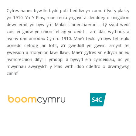
Cyfres hanes byw lle bydd pobl heddiw yn camu i fyd y plasty
yn 1910. Yn Y Plas, mae teulu ynghyd â deuddeg o unigolion
dewr eraill yn byw ym Mhlas Llanerchaeron – tŷ sydd wedi
cael ei gadw yn union fel ag yr oedd – am dair wythnos a
hynny dan amodau Cymru 1910. Mae’r teulu yn byw fel teulu
bonedd cefnog lan lofft, a’r gweddill yn gweini arnynt fel
gweision a morynion lawr llawr. Mae’r gyfres yn edrych ar eu
hymdrechion difyr i ymdopi â bywyd ein cyndeidiau, ac yn
mwynhau awyrgylch y Plas wrth iddo ddeffro o drwmgwsg
canrif.