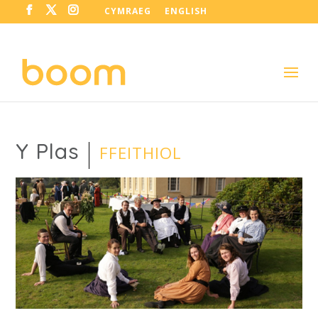
CYMRAEG
ENGLISH
Y Plas
FFEITHIOL