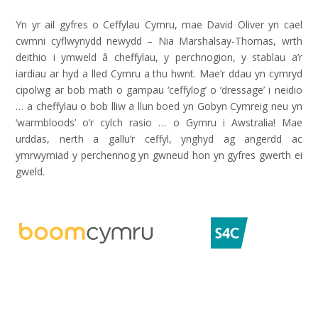
Yn yr ail gyfres o Ceffylau Cymru, mae David Oliver yn cael
cwmni cyflwynydd newydd – Nia Marshalsay-Thomas, wrth
deithio i ymweld â cheffylau, y perchnogion, y stablau a’r
iardiau ar hyd a lled Cymru a thu hwnt. Mae’r ddau yn cymryd
cipolwg ar bob math o gampau ‘ceffylog’ o ‘dressage’ i neidio
… a cheffylau o bob lliw a llun boed yn Gobyn Cymreig neu yn
‘warmbloods’ o’r cylch rasio … o Gymru i Awstralia! Mae
urddas, nerth a gallu’r ceffyl, ynghyd ag angerdd ac
ymrwymiad y perchennog yn gwneud hon yn gyfres gwerth ei
gweld.