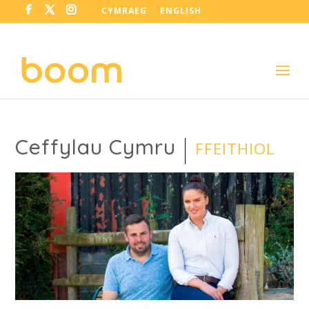
CYMRAEG
ENGLISH
Ceffylau Cymru
FFEITHIOL