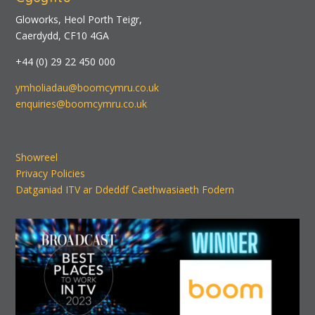
Gloworks, Heol Porth Teigr,
Caerdydd, CF10 4GA
+44 (0) 29 22 450 000
ymholiadau@boomcymru.co.uk
enquiries@boomcymru.co.uk
Showreel
Privacy Policies
Datganiad ITV ar Ddeddf Caethwasiaeth Fodern