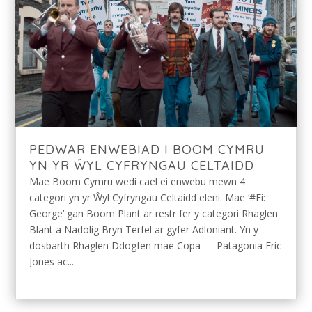
PEDWAR ENWEBIAD I BOOM CYMRU
YN YR ŴYL CYFRYNGAU CELTAIDD
Mae Boom Cymru wedi cael ei enwebu mewn 4
categori yn yr Ŵyl Cyfryngau Celtaidd eleni. Mae ‘#Fi:
George’ gan Boom Plant ar restr fer y categori Rhaglen
Blant a Nadolig Bryn Terfel ar gyfer Adloniant. Yn y
dosbarth Rhaglen Ddogfen mae Copa — Patagonia Eric
Jones ac...