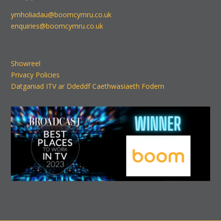
ymholiadau@boomcymru.co.uk
enquiries@boomcymru.co.uk
Showreel
Privacy Policies
Datganiad ITV ar Ddeddf Caethwasiaeth Fodern