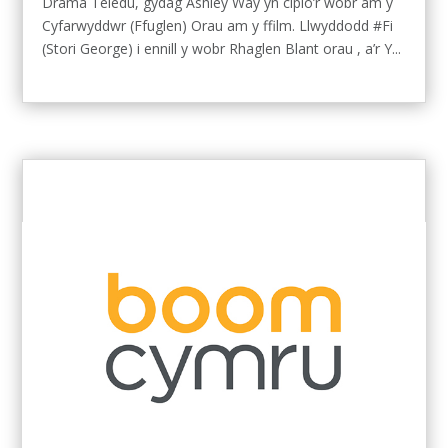
Drama Teledu, gydag Ashley Way yn cipio’r wobr am y
Cyfarwyddwr (Ffuglen) Orau am y ffilm. Llwyddodd #Fi
(Stori George) i ennill y wobr Rhaglen Blant orau , a’r Y...