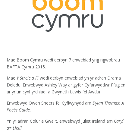
Mae Boom Cymru wedi derbyn 7 enwebiad yng ngwobrau
BAFTA Cymru 2015.
Mae
Y Streic a Fi
wedi derbyn enwebiad yn yr adran Drama
Deledu. Enwebwyd Ashley Way ar gyfer Cyfarwyddwr Ffuglen
ar yr un cynhyrchiad, a Gwyneth Lewis fel Awdur.
Enwebwyd Owen Sheers fel Cyflwynydd am
Dylan Thomas: A
Poet’s Guide
.
Yn yr adran Colur a Gwallt, enwebwyd Juliet Ireland am
Caryl
a’r Lleill
.