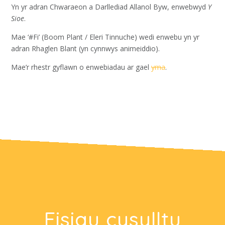
Yn yr adran Chwaraeon a Darllediad Allanol Byw, enwebwyd
Y
Sioe
.
Mae ‘#Fi’ (Boom Plant / Eleri Tinnuche) wedi enwebu yn yr
adran Rhaglen Blant (yn cynnwys animeiddio).
Mae’r rhestr gyflawn o enwebiadau ar gael
yma
.
Eisiau cysylltu