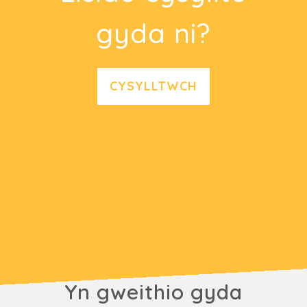
gyda ni?
CYSYLLTWCH
Yn gweithio gyda