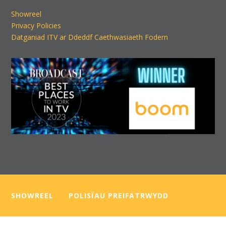
Showreel
Privacy Policies
Datganiad ITV ar Ddeddf Caethwasiaeth Fodern
SHOWREEL
—–
POLISÏAU PREIFATRWYDD