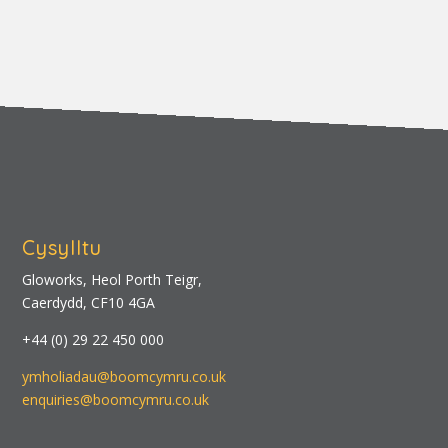
Cysylltu
Gloworks, Heol Porth Teigr,
Caerdydd, CF10 4GA
+44 (0) 29 22 450 000
ymholiadau@boomcymru.co.uk
enquiries@boomcymru.co.uk