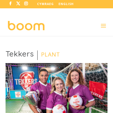
CYMRAEG
ENGLISH
Tekkers
PLANT