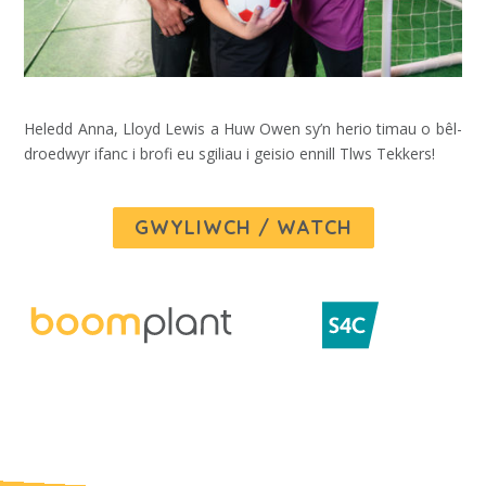
Heledd Anna, Lloyd Lewis a Huw Owen sy’n herio timau o bêl-
droedwyr ifanc i brofi eu sgiliau i geisio ennill Tlws Tekkers!
GWYLIWCH / WATCH