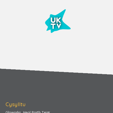
Cysylltu
Gloworks, Heol Porth Teigr,