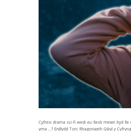
Cyfresi drama sci-fi wedi eu lleoli mewn byd ll
yma …? Enillydd Torc Rhagoriaeth Gŵyl y Cyfryng