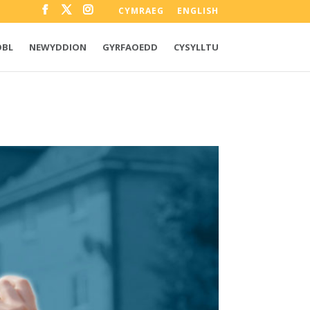
CYMRAEG
ENGLISH
OBL
NEWYDDION
GYRFAOEDD
CYSYLLTU