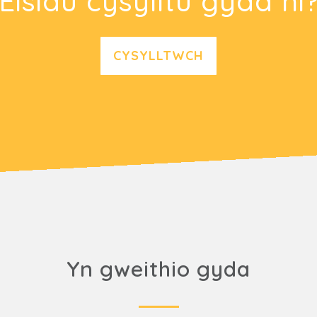
Eisiau cysylltu gyda ni
CYSYLLTWCH
Yn gweithio gyda