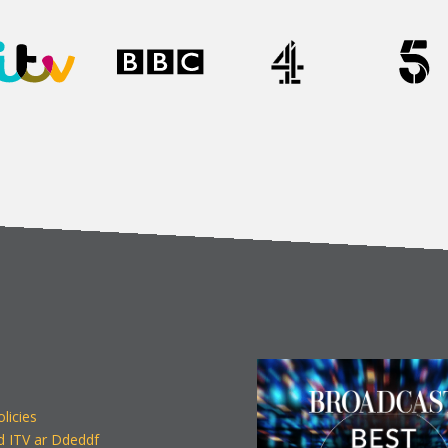
olicies
d ITV ar Ddeddf