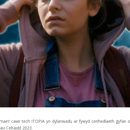
e mae’r cawr tech ITOPIA yn dylanwadu ar fywyd cenhedlaeth gyfan o
au Celtaidd 2023.