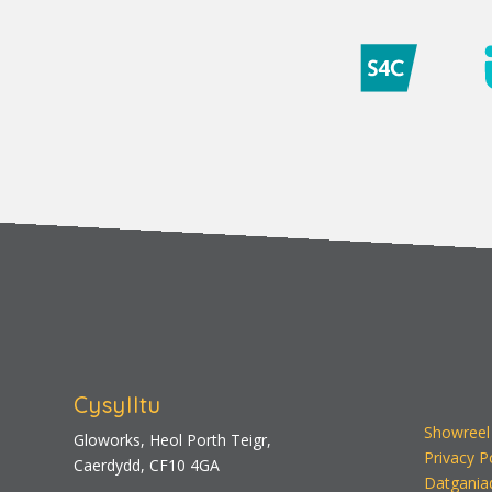
Cysylltu
Showreel
Gloworks, Heol Porth Teigr,
Privacy P
Caerdydd, CF10 4GA
Datgania