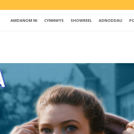
AMDANOM NI
CYNNWYS
SHOWREEL
ADNODDAU
P