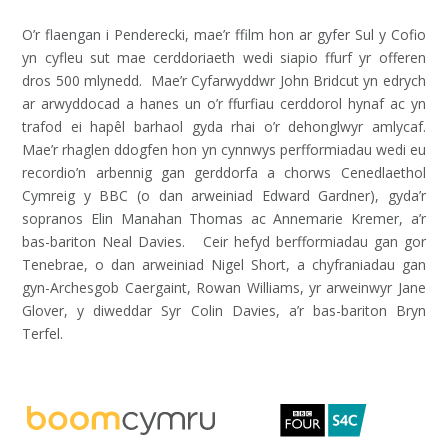
O’r flaengan i Penderecki, mae’r ffilm hon ar gyfer Sul y Cofio
yn cyfleu sut mae cerddoriaeth wedi siapio ffurf yr offeren
dros 500 mlynedd. Mae’r Cyfarwyddwr John Bridcut yn edrych
ar arwyddocad a hanes un o’r ffurfiau cerddorol hynaf ac yn
trafod ei hapêl barhaol gyda rhai o’r dehonglwyr amlycaf.
Mae’r rhaglen ddogfen hon yn cynnwys perfformiadau wedi eu
recordio’n arbennig gan gerddorfa a chorws Cenedlaethol
Cymreig y BBC (o dan arweiniad Edward Gardner), gyda’r
sopranos Elin Manahan Thomas ac Annemarie Kremer, a’r
bas-bariton Neal Davies. Ceir hefyd berfformiadau gan gor
Tenebrae, o dan arweiniad Nigel Short, a chyfraniadau gan
gyn-Archesgob Caergaint, Rowan Williams, yr arweinwyr Jane
Glover, y diweddar Syr Colin Davies, a’r bas-bariton Bryn
Terfel.