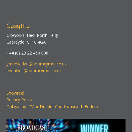
Cysylltu
Gloworks, Heol Porth Teigr,
Caerdydd, CF10 4GA
+44 (0) 29 22 450 000
ymholiadau@boomcymru.co.uk
enquiries@boomcymru.co.uk
Showreel
Privacy Policies
Datganiad ITV ar Ddeddf Caethwasiaeth Fodern