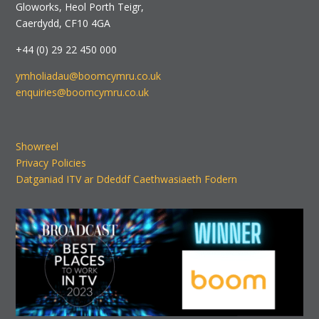
Gloworks, Heol Porth Teigr,
Caerdydd, CF10 4GA
+44 (0) 29 22 450 000
ymholiadau@boomcymru.co.uk
enquiries@boomcymru.co.uk
Showreel
Privacy Policies
Datganiad ITV ar Ddeddf Caethwasiaeth Fodern