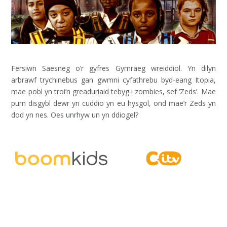
Fersiwn Saesneg o’r gyfres Gymraeg wreiddiol. Yn dilyn
arbrawf trychinebus gan gwmni cyfathrebu byd-eang Itopia,
mae pobl yn troi’n greaduriaid tebyg i zombies, sef ‘Zeds’. Mae
pum disgybl dewr yn cuddio yn eu hysgol, ond mae’r Zeds yn
dod yn nes. Oes unrhyw un yn ddiogel?