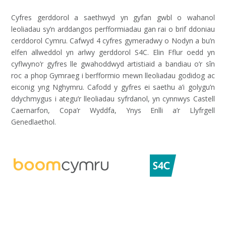
Cyfres gerddorol a saethwyd yn gyfan gwbl o wahanol
leoliadau sy’n arddangos perfformiadau gan rai o brif ddoniau
cerddorol Cymru. Cafwyd 4 cyfres gymeradwy o Nodyn a bu’n
elfen allweddol yn arlwy gerddorol S4C. Elin Fflur oedd yn
cyflwyno’r gyfres lle gwahoddwyd artistiaid a bandiau o’r sîn
roc a phop Gymraeg i berfformio mewn lleoliadau godidog ac
eiconig yng Nghymru. Cafodd y gyfres ei saethu a’i golygu’n
ddychmygus i ategu’r lleoliadau syfrdanol, yn cynnwys Castell
Caernarfon, Copa’r Wyddfa, Ynys Enlli a’r Llyfrgell
Genedlaethol.