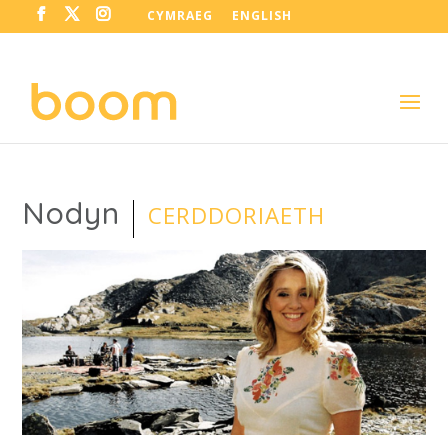
CYMRAEG
ENGLISH
Nodyn
CERDDORIAETH