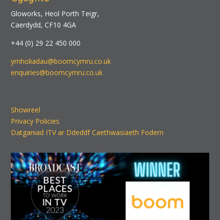
Gloworks, Heol Porth Teigr,
Caerdydd, CF10 4GA
+44 (0) 29 22 450 000
ymholiadau@boomcymru.co.uk
enquiries@boomcymru.co.uk
Showreel
Privacy Policies
Datganiad ITV ar Ddeddf Caethwasiaeth Fodern