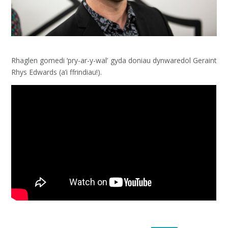
Rhaglen gomedi ‘pry-ar-y-wal’ gyda doniau dynwaredol Geraint
Rhys Edwards (a’i ffrindiau!).