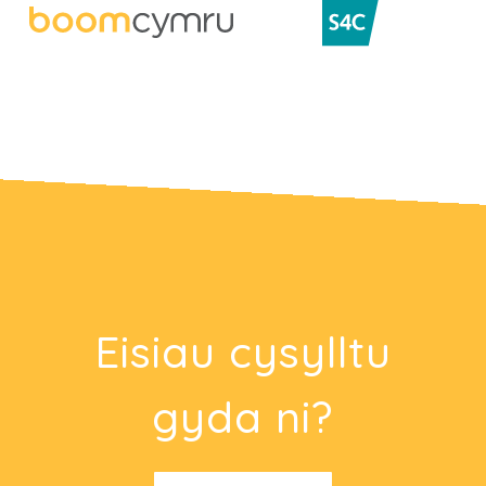
Eisiau cysylltu
gyda ni?