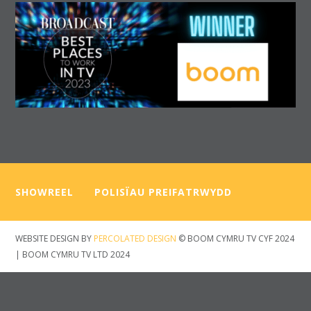
SHOWREEL
—–
POLISÏAU PREIFATRWYDD
WEBSITE DESIGN BY
PERCOLATED DESIGN
© BOOM CYMRU TV CYF 2024
| BOOM CYMRU TV LTD 2024