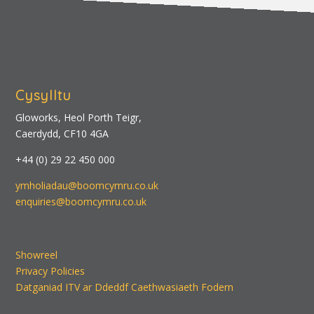
Cysylltu
Gloworks, Heol Porth Teigr,
Caerdydd, CF10 4GA
+44 (0) 29 22 450 000
ymholiadau@boomcymru.co.uk
enquiries@boomcymru.co.uk
Showreel
Privacy Policies
Datganiad ITV ar Ddeddf Caethwasiaeth Fodern