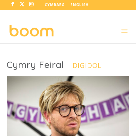
CYMRAEG
ENGLISH
Cymry Feiral
DIGIDOL