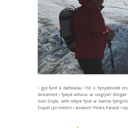
I gyd-fynd â dathliadau 150 o flynyddoedd er
destament i fywyd anturus ac unigryw’r dringwr 
Ioan Doyle, wrth iddynt fynd ar siwrnai fythg
Esquel cyn mentro i anialwch ‘Piedra Parada’ i wyn