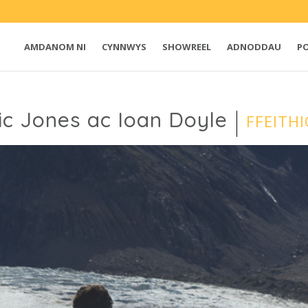
AMDANOM NI
CYNNWYS
SHOWREEL
ADNODDAU
P
c Jones ac Ioan Doyle
FFEITH