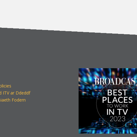
olicies
d ITV ar Ddeddf
iaeth Fodern