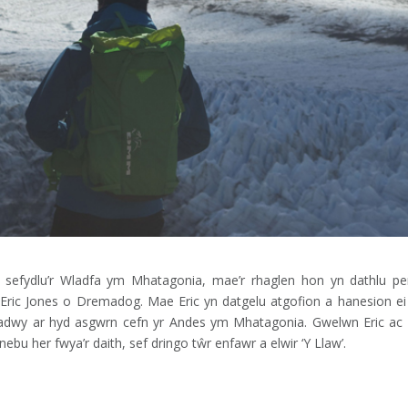
s sefydlu’r Wladfa ym Mhatagonia, mae’r rhaglen hon yn dathlu pe
Eric Jones o Dremadog. Mae Eric yn datgelu atgofion a hanesion ei 
ofiadwy ar hyd asgwrn cefn yr Andes ym Mhatagonia. Gwelwn Eric ac 
ebu her fwya’r daith, sef dringo tŵr enfawr a elwir ‘Y Llaw’.