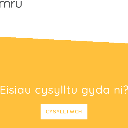
Eisiau cysylltu gyda ni
CYSYLLTWCH