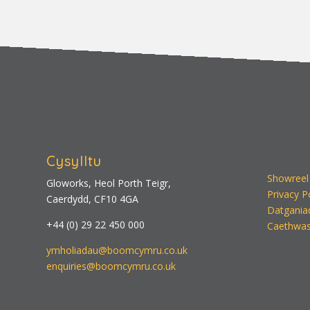
Cysylltu
Showreel
Gloworks, Heol Porth Teigr,
Privacy P
Caerdydd, CF10 4GA
Datgania
+44 (0) 29 22 450 000
Caethwas
ymholiadau@boomcymru.co.uk
enquiries@boomcymru.co.uk