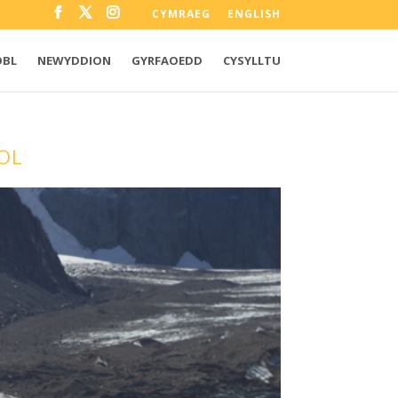
CYMRAEG
ENGLISH
OBL
NEWYDDION
GYRFAOEDD
CYSYLLTU
IOL