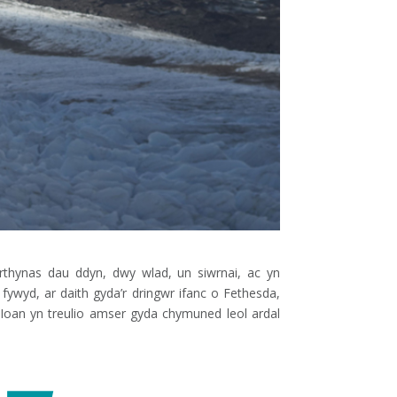
rthynas dau ddyn, dwy wlad, un siwrnai, ac yn
fywyd, ar daith gyda’r dringwr ifanc o Fethesda,
Ioan yn treulio amser gyda chymuned leol ardal