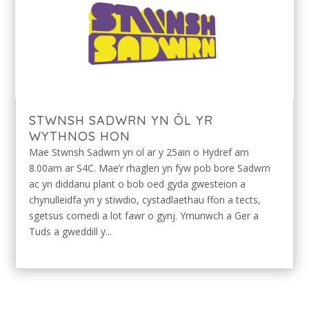
STWNSH SADWRN YN ÔL YR
WYTHNOS HON
Mae Stwnsh Sadwrn yn ol ar y 25ain o Hydref am
8.00am ar S4C. Mae’r rhaglen yn fyw pob bore Sadwrn
ac yn diddanu plant o bob oed gyda gwesteion a
chynulleidfa yn y stiwdio, cystadlaethau ffon a tects,
sgetsus comedi a lot fawr o gynj. Ymunwch a Ger a
Tuds a gweddill y...