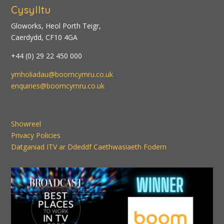
Cysylltu
Gloworks, Heol Porth Teigr,
Caerdydd, CF10 4GA
+44 (0) 29 22 450 000
ymholiadau@boomcymru.co.uk
enquiries@boomcymru.co.uk
Showreel
Privacy Policies
Datganiad ITV ar Ddeddf Caethwasiaeth Fodern