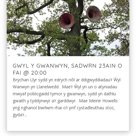
GWYL Y GWANWYN, SADWRN 23AIN O
FAI @ 20:00
Brychan Llyr sydd yn edrych nôl ar ddigwyddiadau’r Ŵyl
Wanwyn yn Llanelwedd. Mae’r Ŵyl yn un o atyniadau
mwyaf poblogaidd tymor y gwanwyn, sydd yn dathlu
gwaith y tyddynwyr a’r garddwyr. Mae Meinir Howells
yng nghanol bwrlwm rhai o’r prif cystadleuthau stoc,
gyda’r...