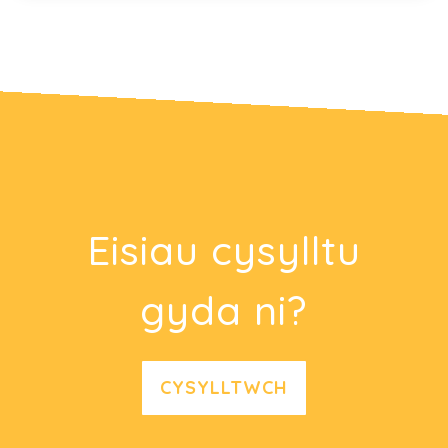
Eisiau cysylltu
gyda ni?
CYSYLLTWCH