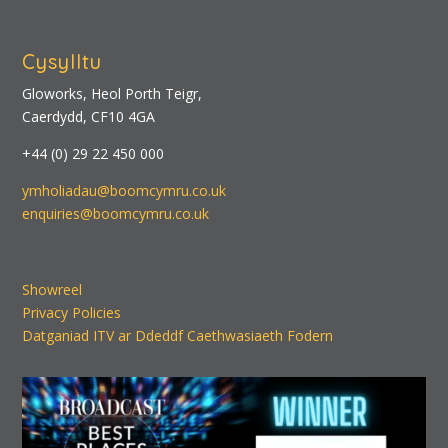
Cysylltu
Gloworks, Heol Porth Teigr,
Caerdydd, CF10 4GA
+44 (0) 29 22 450 000
ymholiadau@boomcymru.co.uk
enquiries@boomcymru.co.uk
Showreel
Privacy Policies
Datganiad ITV ar Ddeddf Caethwasiaeth Fodern