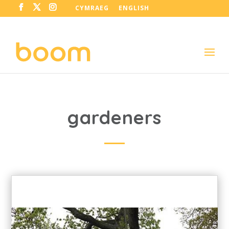
CYMRAEG
ENGLISH
gardeners