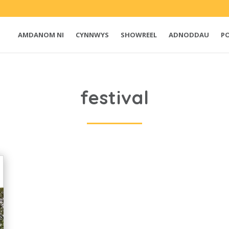
AMDANOM NI
CYNNWYS
SHOWREEL
ADNODDAU
P
festival