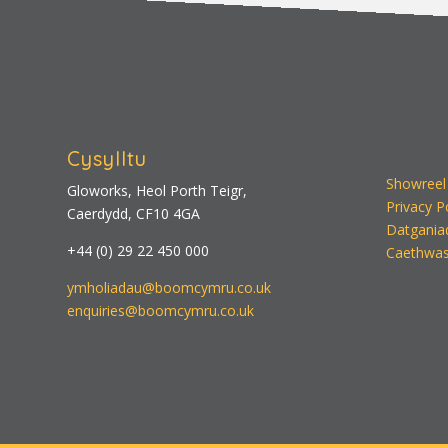
Cysylltu
Showreel
Gloworks, Heol Porth Teigr,
Privacy P
Caerdydd, CF10 4GA
Datgania
+44 (0) 29 22 450 000
Caethwas
ymholiadau@boomcymru.co.uk
enquiries@boomcymru.co.uk