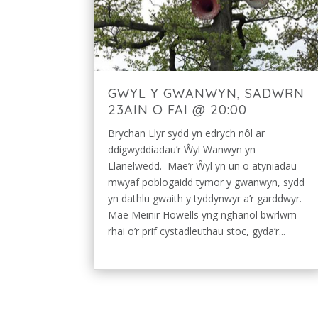
GWYL Y GWANWYN, SADWRN
23AIN O FAI @ 20:00
Brychan Llyr sydd yn edrych nôl ar
ddigwyddiadau’r Ŵyl Wanwyn yn
Llanelwedd. Mae’r Ŵyl yn un o atyniadau
mwyaf poblogaidd tymor y gwanwyn, sydd
yn dathlu gwaith y tyddynwyr a’r garddwyr.
Mae Meinir Howells yng nghanol bwrlwm
rhai o’r prif cystadleuthau stoc, gyda’r...