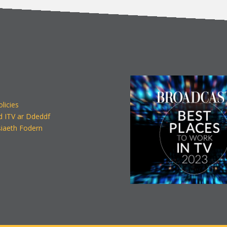
olicies
d ITV ar Ddeddf
iaeth Fodern