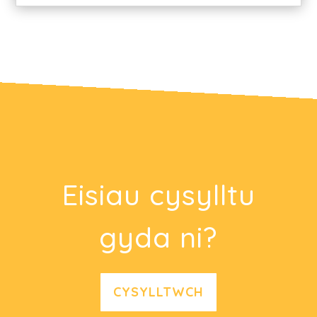
Eisiau cysylltu
gyda ni?
CYSYLLTWCH