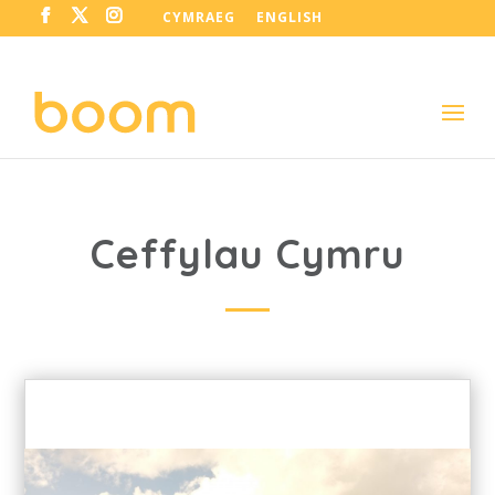
CYMRAEG
ENGLISH
Ceffylau Cymru