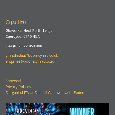
Cysylltu
Gloworks, Heol Porth Teigr,
Caerdydd, CF10 4GA
+44 (0) 29 22 450 000
ymholiadau@boomcymru.co.uk
enquiries@boomcymru.co.uk
Showreel
Privacy Policies
Datganiad ITV ar Ddeddf Caethwasiaeth Fodern