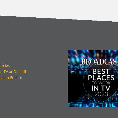
olicies
d ITV ar Ddeddf
iaeth Fodern