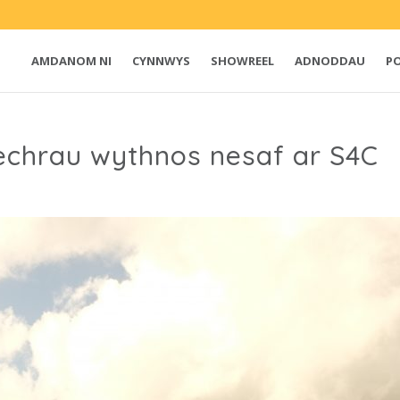
AMDANOM NI
CYNNWYS
SHOWREEL
ADNODDAU
P
echrau wythnos nesaf ar S4C