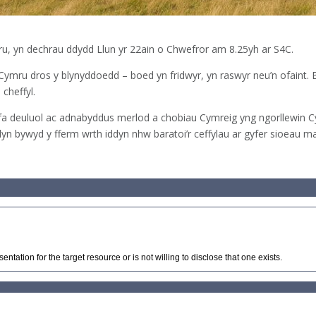
, yn dechrau ddydd Llun yr 22ain o Chwefror am 8.25yh ar S4C.
Cymru dros y blynyddoedd – boed yn fridwyr, yn raswyr neu’n ofaint. 
cheffyl.
idfa deuluol ac adnabyddus merlod a chobiau Cymreig yng ngorllewin 
yn bywyd y fferm wrth iddyn nhw baratoi’r ceffylau ar gyfer sioeau ma