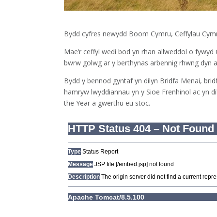
Bydd cyfres newydd Boom Cymru, Ceffylau Cymru
Mae’r ceffyl wedi bod yn rhan allweddol o fywyd 
bwrw golwg ar y berthynas arbennig rhwng dyn a 
Bydd y bennod gyntaf yn dilyn Bridfa Menai, br
hamryw lwyddiannau yn y Sioe Frenhinol ac yn dil
the Year a gwerthu eu stoc.