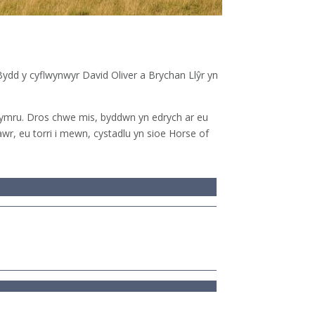
Bydd y cyflwynwyr David Oliver a Brychan Llŷr yn
Cymru. Dros chwe mis, byddwn yn edrych ar eu
wr, eu torri i mewn, cystadlu yn sioe Horse of