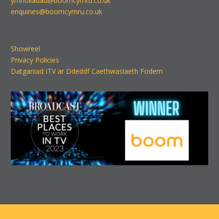
ymholiadau@boomcymru.co.uk
enquiries@boomcymru.co.uk
Showreel
Privacy Policies
Datganiad ITV ar Ddeddf Caethwasiaeth Fodern