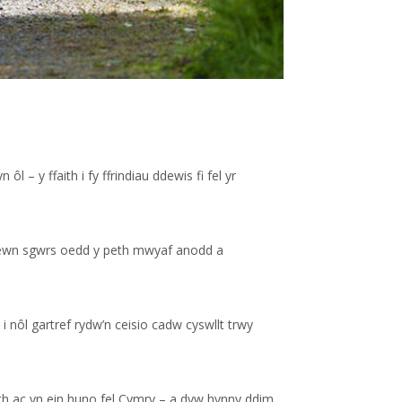
 y ffaith i fy ffrindiau ddewis fi fel yr
n mewn sgwrs oedd y peth mwyaf anodd a
 nôl gartref rydw’n ceisio cadw cyswllt trwy
th ac yn ein huno fel Cymry – a dyw hynny ddim