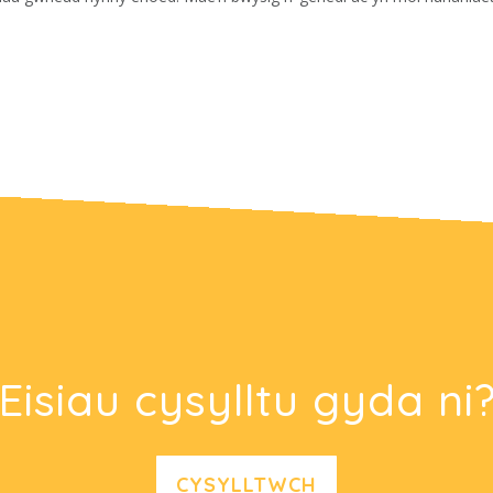
Eisiau cysylltu gyda ni
CYSYLLTWCH