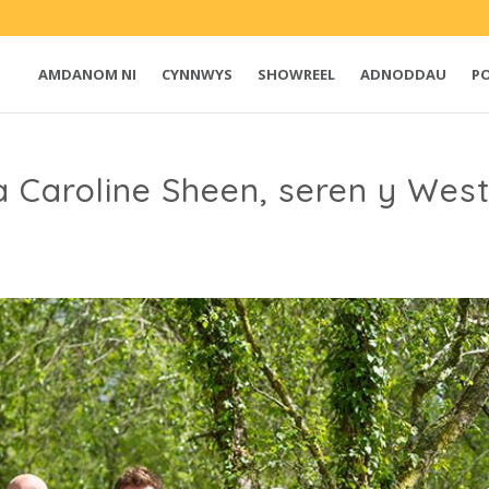
AMDANOM NI
CYNNWYS
SHOWREEL
ADNODDAU
P
Caroline Sheen, seren y West 