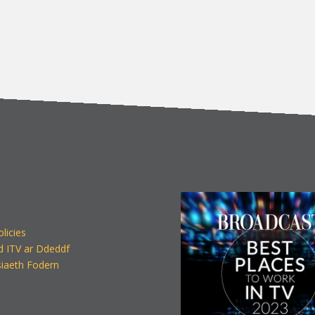
olicies
d ITV ar Ddeddf
iaeth Fodern