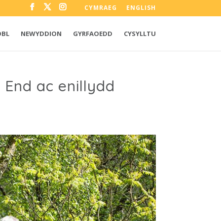
CYMRAEG
ENGLISH
OBL
NEWYDDION
GYRFAOEDD
CYSYLLTU
End ac enillydd