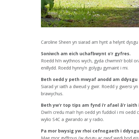
Caroline Sheen yn siarad am hynt a helynt dysgu C
Soniwch am eich uchafbwynt o’r gyfres.
Roedd hi’n wythnos wych, gyda chwmni’r bobl orau
enillydd. Roedd hynny’n golygu gymaint i mi.
Beth oedd y peth mwyaf anodd am ddysgu
Siarad yr iaith a dweud y gwir. Roedd y gwersi y
brawychus.
Beth yw’r top tips am fynd i’r afael â’r iai
Dwi’n credu mai’r hyn oedd yn fuddiol i mi oedd 
wylio S4C a gwrando ar y radio.
Pa mor bwysig yw rhoi cefnogaeth i ddysgu’
Mae mor gyffrous i’w dysgu ac rwyf wedi bod eis