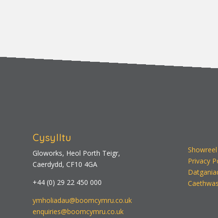
Cysylltu
Showreel
Gloworks, Heol Porth Teigr,
Privacy P
Caerdydd, CF10 4GA
Datgania
+44 (0) 29 22 450 000
Caethwas
ymholiadau@boomcymru.co.uk
enquiries@boomcymru.co.uk