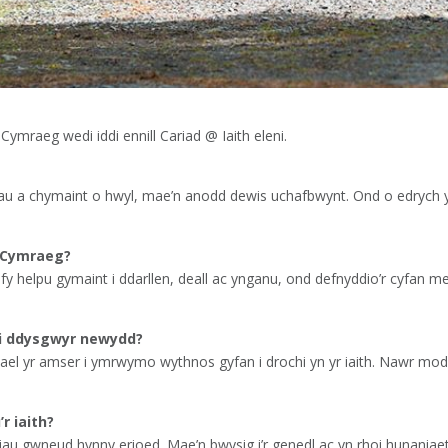
ymraeg wedi iddi ennill Cariad @ Iaith eleni.
 a chymaint o hwyl, mae’n anodd dewis uchafbwynt. Ond o edrych yn ôl –
 Cymraeg?
n fy helpu gymaint i ddarllen, deall ac ynganu, ond defnyddio’r cyfa
th i ddysgwyr newydd?
cael yr amser i ymrwymo wythnos gyfan i drochi yn yr iaith. Nawr mod i
r iaith?
iau gwneud hynny erioed. Mae’n bwysig i’r genedl ac yn rhoi hunaniae