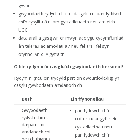
gyson
gwybodaeth rydych chi’n ei datgelu i ni pan fyddwch
chi’n cysylltu â ni am gystadleuaeth neu am eich
UGC
data arall a gasglwn er mwyn adolygu cydymffurfiad
â’n telerau ac amodau a / neu fel arall fel sy’n
ofynnol yn ôl y gyfraith.
O ble rydyn ni’n casglu’ch gwybodaeth bersonol?
Rydym ni (neu ein trydydd partïon awdurdodedig) yn
casglu gwybodaeth amdanoch chi:
Beth
Ein ffynonellau
Gwybodaeth
pan fyddwch chi’n
rydych chi’n ei
cofrestru ar gyfer ein
darparu i ni
cystadlaethau neu
amdanoch chi
pan fyddwch chi’n
neu’ch rhiant /