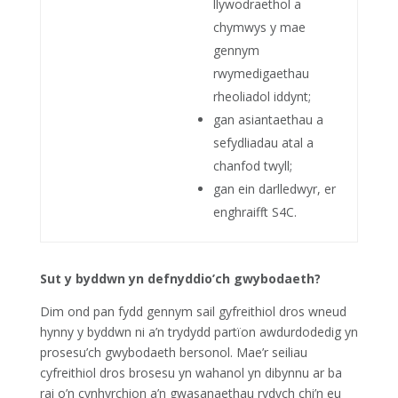
llywodraethol a
chymwys y mae
gennym
rwymedigaethau
rheoliadol iddynt;
gan asiantaethau a
sefydliadau atal a
chanfod twyll;
gan ein darlledwyr, er
enghraifft S4C.
Sut y byddwn yn defnyddio’ch gwybodaeth?
Dim ond pan fydd gennym sail gyfreithiol dros wneud
hynny y byddwn ni a’n trydydd partïon awdurdodedig yn
prosesu’ch gwybodaeth bersonol. Mae’r seiliau
cyfreithiol dros brosesu yn wahanol yn dibynnu ar ba
rai o’n cynhyrchion a’n gwasanaethau rydych chi’n eu