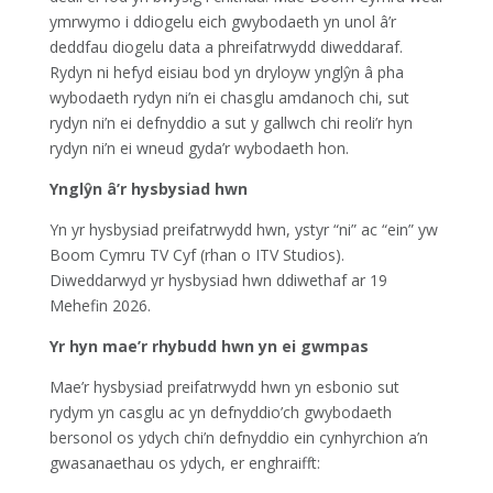
ymrwymo i ddiogelu eich gwybodaeth yn unol â’r
deddfau diogelu data a phreifatrwydd diweddaraf.
Rydyn ni hefyd eisiau bod yn dryloyw ynglŷn â pha
wybodaeth rydyn ni’n ei chasglu amdanoch chi, sut
rydyn ni’n ei defnyddio a sut y gallwch chi reoli’r hyn
rydyn ni’n ei wneud gyda’r wybodaeth hon.
Ynglŷn â’r hysbysiad hwn
Yn yr hysbysiad preifatrwydd hwn, ystyr “ni” ac “ein” yw
Boom Cymru TV Cyf (rhan o ITV Studios).
Diweddarwyd yr hysbysiad hwn ddiwethaf ar 19
Mehefin 2026.
Yr hyn mae’r rhybudd hwn yn ei gwmpas
Mae’r hysbysiad preifatrwydd hwn yn esbonio sut
rydym yn casglu ac yn defnyddio’ch gwybodaeth
bersonol os ydych chi’n defnyddio ein cynhyrchion a’n
gwasanaethau os ydych, er enghraifft: