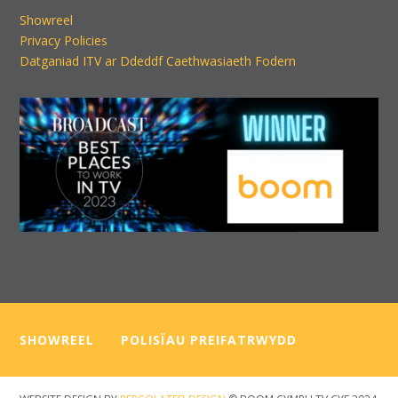
Showreel
Privacy Policies
Datganiad ITV ar Ddeddf Caethwasiaeth Fodern
SHOWREEL
—–
POLISÏAU PREIFATRWYDD