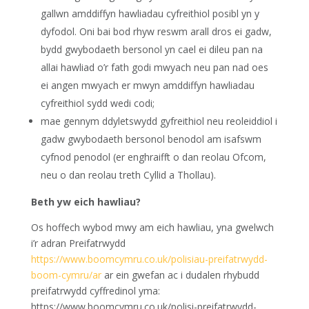
gallwn amddiffyn hawliadau cyfreithiol posibl yn y
dyfodol. Oni bai bod rhyw reswm arall dros ei gadw,
bydd gwybodaeth bersonol yn cael ei dileu pan na
allai hawliad o’r fath godi mwyach neu pan nad oes
ei angen mwyach er mwyn amddiffyn hawliadau
cyfreithiol sydd wedi codi;
mae gennym ddyletswydd gyfreithiol neu reoleiddiol i
gadw gwybodaeth bersonol benodol am isafswm
cyfnod penodol (er enghraifft o dan reolau Ofcom,
neu o dan reolau treth Cyllid a Thollau).
Beth yw eich hawliau?
Os hoffech wybod mwy am eich hawliau, yna gwelwch
i’r adran Preifatrwydd
https://www.boomcymru.co.uk/polisiau-preifatrwydd-
boom-cymru/ar
ar ein gwefan ac i dudalen rhybudd
preifatrwydd cyffredinol yma:
https://www.boomcymru.co.uk/polisi-preifatrwydd-