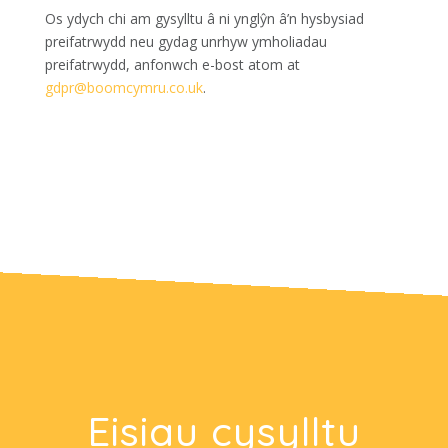
Os ydych chi am gysylltu â ni ynglŷn â’n hysbysiad
preifatrwydd neu gydag unrhyw ymholiadau
preifatrwydd, anfonwch e-bost atom at
gdpr@boomcymru.co.uk
.
Eisiau cysylltu