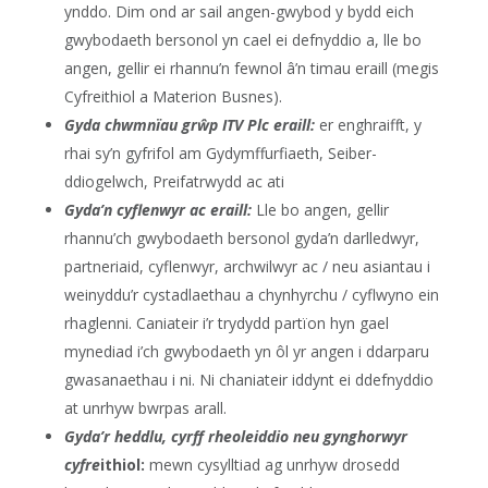
ynddo. Dim ond ar sail angen-gwybod y bydd eich
gwybodaeth bersonol yn cael ei defnyddio a, lle bo
angen, gellir ei rhannu’n fewnol â’n timau eraill (megis
Cyfreithiol a Materion Busnes).
Gyda chwmnïau grŵp ITV Plc eraill:
er enghraifft, y
rhai sy’n gyfrifol am Gydymffurfiaeth, Seiber-
ddiogelwch, Preifatrwydd ac ati
Gyda’n cyflenwyr ac eraill:
Lle bo angen, gellir
rhannu’ch gwybodaeth bersonol gyda’n darlledwyr,
partneriaid, cyflenwyr, archwilwyr ac / neu asiantau i
weinyddu’r cystadlaethau a chynhyrchu / cyflwyno ein
rhaglenni. Caniateir i’r trydydd partïon hyn gael
mynediad i’ch gwybodaeth yn ôl yr angen i ddarparu
gwasanaethau i ni. Ni chaniateir iddynt ei ddefnyddio
at unrhyw bwrpas arall.
Gyda’r heddlu, cyrff rheoleiddio neu gynghorwyr
cyfre
ithiol:
mewn cysylltiad ag unrhyw drosedd