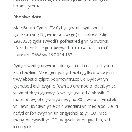
boom-cymru/
Rheolwr data
Mae Boom Cymru TV Cyf yn gwmni sydd wedi’i
gofrestru yng Nghymru a Lloegr (rhif cofrestredig
2936337) gyda swyddfa gofrestredig yn Gloworks,
Ffordd Porth Teigr, Caerdydd.
CF10 4GA.
Ein rhif
cofrestru TAW yw 197 004 167
Rydym wedi ymrwymo i ddiogelu eich data a chynnal
eich hawliau. Mae gennych yr hawl i gyflwyno cwyn i ni
trwy ebostio gdpr@boomcymru.co.uk. Byddwn yn
cydnabod eich cwyn o fewn 30 diwrnod o’i dderbyn ac
yn ymateb yn gynhwysfawr cyn gynted â phosib. Os
mae’n debygol o gymryd mwy na 30 diwrnod i ymateb
yn llawn, byddwn yn eich diweddaru yn rheolaidd. Gellid
hefyd anfon cwyn yn uniongyrchol at yr ICO. Mae
manylion cyswllt yr ICO i’w gweld ar eu gwefan, sef
ico.org.uk.