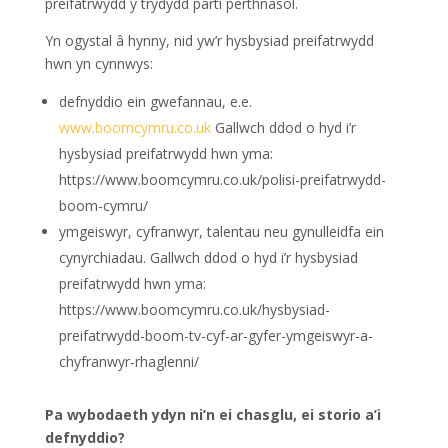
preifatrwydd y trydydd parti perthnasol.
Yn ogystal â hynny, nid yw’r hysbysiad preifatrwydd
hwn yn cynnwys:
defnyddio ein gwefannau, e.e.
www.boomcymru.co.uk
Gallwch ddod o hyd i’r
hysbysiad preifatrwydd hwn yma:
https://www.boomcymru.co.uk/polisi-preifatrwydd-
boom-cymru/
ymgeiswyr, cyfranwyr, talentau neu gynulleidfa ein
cynyrchiadau. Gallwch ddod o hyd i’r hysbysiad
preifatrwydd hwn yma:
https://www.boomcymru.co.uk/hysbysiad-
preifatrwydd-boom-tv-cyf-ar-gyfer-ymgeiswyr-a-
chyfranwyr-rhaglenni/
Pa wybodaeth ydyn ni’n ei chasglu, ei storio a’i
defnyddio?