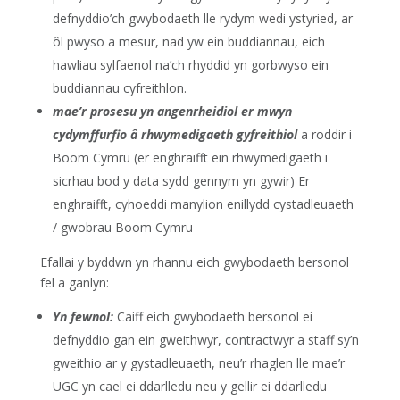
defnyddio’ch gwybodaeth lle rydym wedi ystyried, ar
ôl pwyso a mesur, nad yw ein buddiannau, eich
hawliau sylfaenol na’ch rhyddid yn gorbwyso ein
buddiannau cyfreithlon.
mae’r prosesu yn angenrheidiol er mwyn
cydymffurfio â rhwymedigaeth gyfreithiol
a roddir i
Boom Cymru (er enghraifft ein rhwymedigaeth i
sicrhau bod y data sydd gennym yn gywir) Er
enghraifft, cyhoeddi manylion enillydd cystadleuaeth
/ gwobrau Boom Cymru
Efallai y byddwn yn rhannu eich gwybodaeth bersonol
fel a ganlyn:
Yn fewnol:
Caiff eich gwybodaeth bersonol ei
defnyddio gan ein gweithwyr, contractwyr a staff sy’n
gweithio ar y gystadleuaeth, neu’r rhaglen lle mae’r
UGC yn cael ei ddarlledu neu y gellir ei ddarlledu