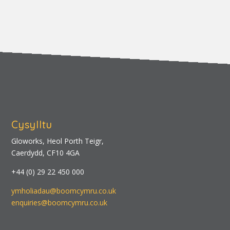
Cysylltu
Gloworks, Heol Porth Teigr,
Caerdydd, CF10 4GA
+44 (0) 29 22 450 000
ymholiadau@boomcymru.co.uk
enquiries@boomcymru.co.uk