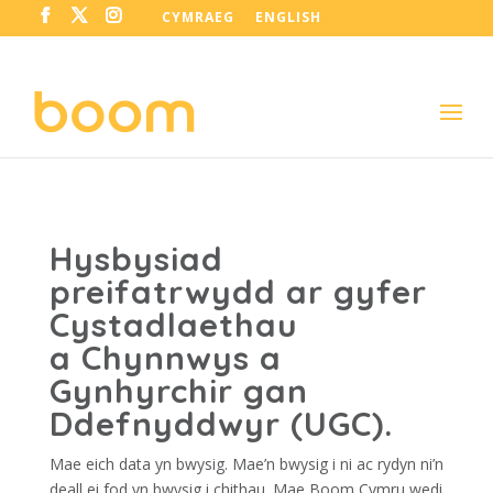
CYMRAEG
ENGLISH
Hysbysiad
preifatrwydd ar gyfer
Cystadlaethau
a Chynnwys a
Gynhyrchir gan
Ddefnyddwyr (UGC).
Mae eich data yn bwysig. Mae’n bwysig i ni ac rydyn ni’n
deall ei fod yn bwysig i chithau. Mae Boom Cymru wedi