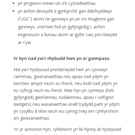
yn ymgeisio mewn un o’n cystadlaethau
yn anfon deunydd a gynhyrchir gan ddefnyddwyr
(“UGC”) atom i’w gynnwys yn un o’n rhaglenni gan
gynnwys, ond heb fod yn gyfyngedig i, anfon
negeseuon a lluniau atom ar gyfer cais pen-blwydd
ar Cyw
Yr hyn nad yw’r rhybudd hwn yn ei gwmpasu
Nid yw’r hysbysiad preifatrwydd hwn yn cynnwys
cwmnïau, gwasanaethau neu apiau nad ydym yn
berchen arnynt neu’n eu rheoli, neu bobl nad ydym yn
eu cyflogi neu’n eu rheoli. Mae hyn yn cynnwys (heb
gyfyngiad) gwefannau, tudalennau, apiau / celfigion
(widgets) neu wasanaethau eraill trydydd parti yr ydym
yn cysylltu â nhw neu’n eu cynnig trwy ein cynhyrchion
a’n gwasanaethau.
Yn yr achosion hyn, cyfeiriwch yn lle hynny at hysbysiad