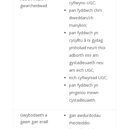
cyflwyno UGC;
gwarcheidwad
pan fyddwch chi’n
diweddaru’ch
manylion;
pan fyddwch yn
cysylltu â ni gydag
ymholiad neu’n rhoi
adborth inni am
gystadleuaeth neu
am eich UGC;
eich cyflwyniad UGC;
pan fyddwch yn
ymgeisio mewn
cystadleuaeth.
Gwybodaeth a
gan awdurdodau
gawn gan eraill
rheoleiddio