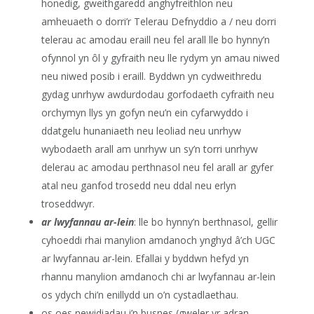
honedig, gweithgaredd anghyfreithlon neu
amheuaeth o dorri’r Telerau Defnyddio a / neu dorri
telerau ac amodau eraill neu fel arall lle bo hynny’n
ofynnol yn ôl y gyfraith neu lle rydym yn amau niwed
neu niwed posib i eraill. Byddwn yn cydweithredu
gydag unrhyw awdurdodau gorfodaeth cyfraith neu
orchymyn llys yn gofyn neu’n ein cyfarwyddo i
ddatgelu hunaniaeth neu leoliad neu unrhyw
wybodaeth arall am unrhyw un sy’n torri unrhyw
delerau ac amodau perthnasol neu fel arall ar gyfer
atal neu ganfod trosedd neu ddal neu erlyn
troseddwyr.
ar lwyfannau ar-lein
: lle bo hynny’n berthnasol, gellir
cyhoeddi rhai manylion amdanoch ynghyd â’ch UGC
ar lwyfannau ar-lein. Efallai y byddwn hefyd yn
rhannu manylion amdanoch chi ar lwyfannau ar-lein
os ydych chi’n enillydd un o’n cystadlaethau.
os oes newidiadau i’n busnes (gweler yr adran