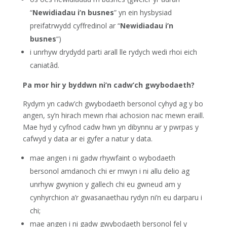
“
Newidiadau i’n busnes
” yn ein hysbysiad
preifatrwydd cyffredinol ar “
Newidiadau i’n
busnes
“)
i unrhyw drydydd parti arall lle rydych wedi rhoi eich
caniatâd.
Pa mor hir y byddwn ni’n cadw’ch gwybodaeth?
Rydym yn cadw’ch gwybodaeth bersonol cyhyd ag y bo
angen, sy’n hirach mewn rhai achosion nac mewn eraill.
Mae hyd y cyfnod cadw hwn yn dibynnu ar y pwrpas y
cafwyd y data ar ei gyfer a natur y data.
mae angen i ni gadw rhywfaint o wybodaeth
bersonol amdanoch chi er mwyn i ni allu delio ag
unrhyw gwynion y gallech chi eu gwneud am y
cynhyrchion a’r gwasanaethau rydyn ni’n eu darparu i
chi;
mae angen i ni gadw gwybodaeth bersonol fel y