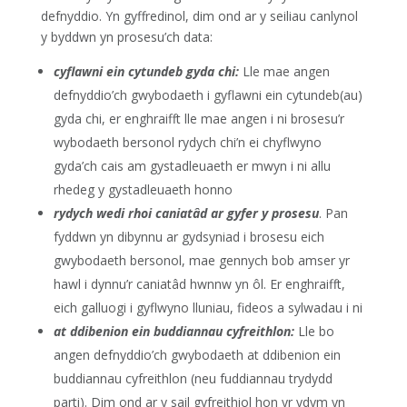
defnyddio. Yn gyffredinol, dim ond ar y seiliau canlynol
y byddwn yn prosesu’ch data:
cyflawni ein cytundeb gyda chi:
Lle mae angen
defnyddio’ch gwybodaeth i gyflawni ein cytundeb(au)
gyda chi, er enghraifft lle mae angen i ni brosesu’r
wybodaeth bersonol rydych chi’n ei chyflwyno
gyda’ch cais am gystadleuaeth er mwyn i ni allu
rhedeg y gystadleuaeth honno
rydych wedi rhoi caniatâd ar gyfer y prosesu
. Pan
fyddwn yn dibynnu ar gydsyniad i brosesu eich
gwybodaeth bersonol, mae gennych bob amser yr
hawl i dynnu’r caniatâd hwnnw yn ôl. Er enghraifft,
eich galluogi i gyflwyno lluniau, fideos a sylwadau i ni
at ddibenion ein buddiannau cyfreithlon:
Lle bo
angen defnyddio’ch gwybodaeth at ddibenion ein
buddiannau cyfreithlon (neu fuddiannau trydydd
parti). Dim ond ar y sail gyfreithiol hon yr ydym yn