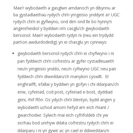
Mae’r wybodaeth a gasglwn amdanoch yn dibynnu ar
ba gystadlaethau rydych chi’n ymgeisio ynddynt a’r UGC
rydych chi’n ei gyflwyno, ond dim ond lle bo hynny’n
angenrheidiol y byddwn ni’n casglu’ch gwybodaeth
bersonol. Mae’r wybodaeth rydyn ni (neu ein trydydd
partïon awdurdodedig) yn ei chasglu yn cynnwys:
gwybodaeth bersonol rydych chi’n ei chyflwyno i ni
pan fyddwch chi’n cofrestru ar gyfer cystadleuaeth
neu’n ymgeisio ynddo, neu’n cyflwyno UGC neu pan
fyddwch chi’n diweddaru’ch manylion cyswllt.
Er
enghraifft, efallai y byddwn yn gofyn i chi ddarparu’ch
enw, cyfeiriad, cod post, cyfeiriad e-bost, dyddiad
geni, rhif ffôn. Os ydych chi’n blentyn, bydd angen y
wybodaeth uchod arnom hefyd am eich rhiant /
gwarchodwr. Sylwch mai eich cyfrifoldeb chi yw
sicrhau bod unrhyw ddata cofrestru rydych chi’n ei
ddarparu i ni yn gywir ac yn cael ei ddiweddaru’n