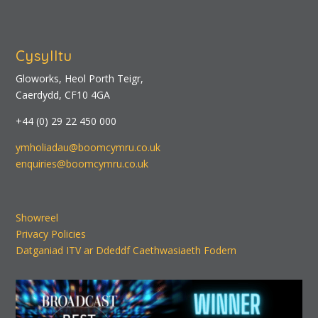
Cysylltu
Gloworks, Heol Porth Teigr,
Caerdydd, CF10 4GA
+44 (0) 29 22 450 000
ymholiadau@boomcymru.co.uk
enquiries@boomcymru.co.uk
Showreel
Privacy Policies
Datganiad ITV ar Ddeddf Caethwasiaeth Fodern