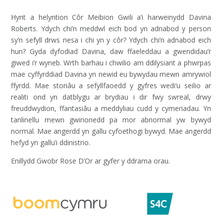
Hynt a helyntion Côr Meibion Gwili a’i harweinydd Davina
Roberts. Ydych chi’n meddwl eich bod yn adnabod y person
sy’n sefyll drws nesa i chi yn y côr? Ydych chi’n adnabod eich
hun? Gyda dyfodiad Davina, daw ffaeleddau a gwendidau’r
giwed i’r wyneb. Wrth barhau i chwilio am ddilysiant a phwrpas
mae cyffyrddiad Davina yn newid eu bywydau mewn amrywiol
ffyrdd. Mae storiâu a sefyllfaoedd y gyfres wedi’u seilio ar
realiti ond yn datblygu ar brydiau i dir fwy swreal, drwy
freuddwydion, ffantasiâu a meddyliau cudd y cymeriadau. Yn
tanlinellu mewn gwirionedd pa mor abnormal yw bywyd
normal. Mae angerdd yn gallu cyfoethogi bywyd. Mae angerdd
hefyd yn gallu’i ddinistrio.
Enillydd Gwobr Rose D’Or ar gyfer y ddrama orau.