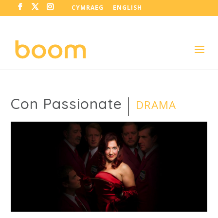
CYMRAEG
ENGLISH
Con Passionate
DRAMA