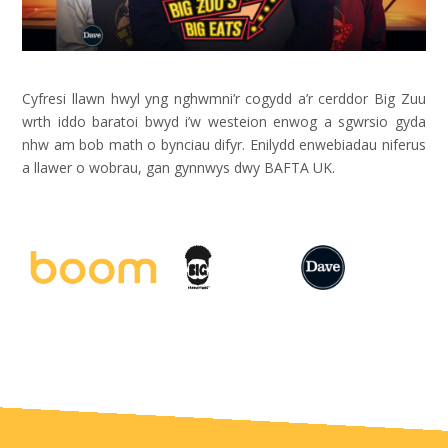
Cyfresi llawn hwyl yng nghwmni’r cogydd a’r cerddor Big Zuu
wrth iddo baratoi bwyd i’w westeion enwog a sgwrsio gyda
nhw am bob math o bynciau difyr. Enilydd enwebiadau niferus
a llawer o wobrau, gan gynnwys dwy BAFTA UK.