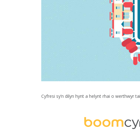
Cyfresi sy’n dilyn hynt a helynt rhai o werthwyr t