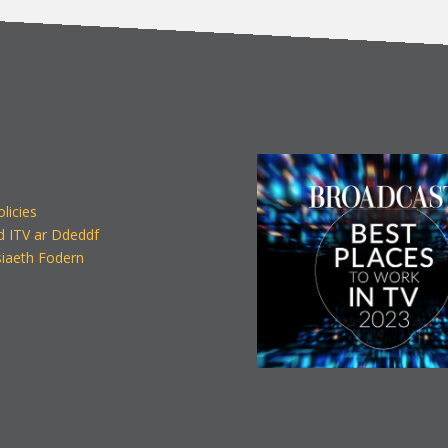
olicies
d ITV ar Ddeddf
iaeth Fodern