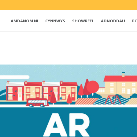
AMDANOM NI
CYNNWYS
SHOWREEL
ADNODDAU
P