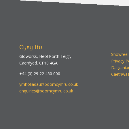
Cysylltu
Showreel
Gloworks, Heol Porth Teigr,
Privacy P
Caerdydd, CF10 4GA
Datgania
+44 (0) 29 22 450 000
Caethwas
ymholiadau@boomcymru.co.uk
enquiries@boomcymru.co.uk