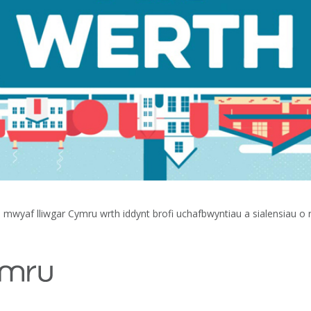
ai mwyaf lliwgar Cymru wrth iddynt brofi uchafbwyntiau a sialensiau o 