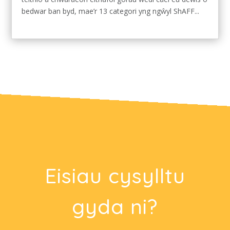
bedwar ban byd, mae’r 13 categori yng ngŵyl ShAFF...
Eisiau cysylltu
gyda ni?