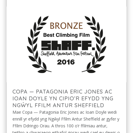
COPA — PATAGONIA ERIC JONES AC
IOAN DOYLE YN CIPIO’R EFYDD YNG
NGŴYL FFILM ANTUR SHEFFIELD
Mae Copa — Patagonia Eric Jones ac Ioan Doyle wedi
ennill yr efydd yng Ngŵyl Ffilm Antur Sheffield ar gyfer y
Ffilm Ddringo Orau. A thros 100 o’r ffilmiau antur,
teithio a chwaraeon eithafol gorau wedi cael eu dewis o