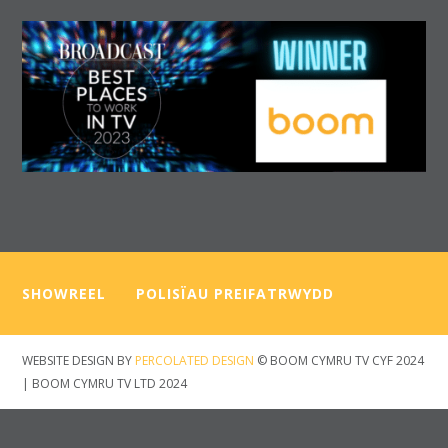
SHOWREEL
—–
POLISÏAU PREIFATRWYDD
WEBSITE DESIGN BY
PERCOLATED DESIGN
© BOOM CYMRU TV CYF 2024
| BOOM CYMRU TV LTD 2024