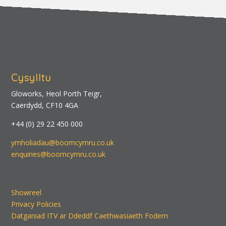
Cysylltu
Gloworks, Heol Porth Teigr,
Caerdydd, CF10 4GA
+44 (0) 29 22 450 000
ymholiadau@boomcymru.co.uk
enquiries@boomcymru.co.uk
Showreel
Privacy Policies
Datganiad ITV ar Ddeddf Caethwasiaeth Fodern