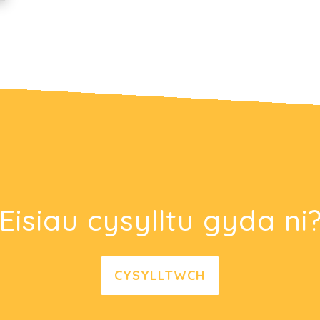
Eisiau cysylltu gyda ni
CYSYLLTWCH