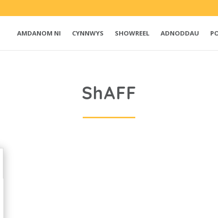
AMDANOM NI
CYNNWYS
SHOWREEL
ADNODDAU
P
ShAFF