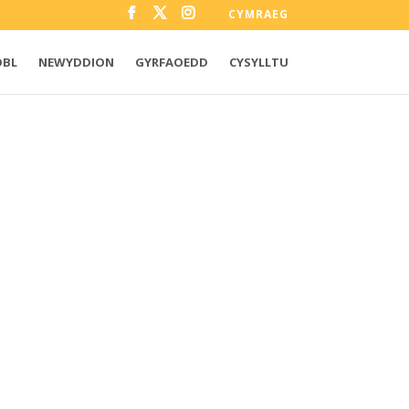
CYMRAEG
OBL
NEWYDDION
GYRFAOEDD
CYSYLLTU