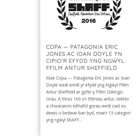
COPA — PATAGONIA ERIC
JONES AC IOAN DOYLE YN
CIPIO’R EFYDD YNG NGŴYL
FFILM ANTUR SHEFFIELD
Mae Copa — Patagonia Eric Jones ac Ioan
Doyle wedi ennill yr efydd yng Ngŵyl Ffilm
Antur Sheffield ar gyfer y Ffilm Ddringo
Orau. A thros 100 o’r ffilmiau antur, teithio
a chwaraeon eithafol gorau wedi cael eu
dewis o bedwar ban byd, mae’r 13 categori
yng ngŵyl ShAFF...