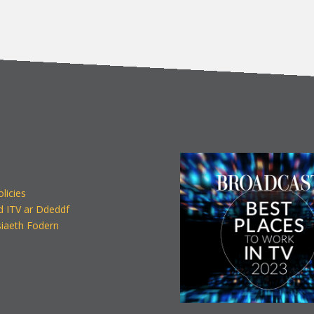
olicies
d ITV ar Ddeddf
iaeth Fodern