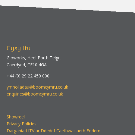
Cysylltu
Gloworks, Heol Porth Teigr,
Caerdydd, CF10 4GA
+44 (0) 29 22 450 000
ymholiadau@boomcymru.co.uk
enquiries@boomcymru.co.uk
Showreel
Privacy Policies
Datganiad ITV ar Ddeddf Caethwasiaeth Fodern