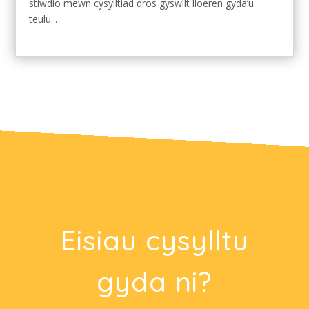
stiwdio mewn cysylltiad dros gyswllt lloeren gyda’u
teulu...
Eisiau cysylltu
gyda ni?