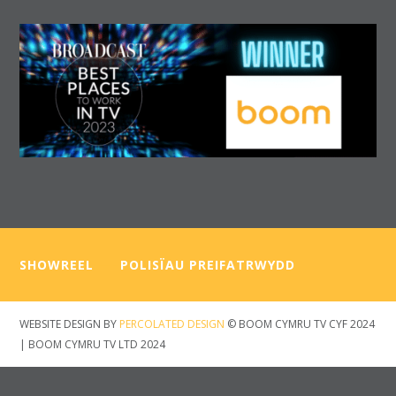
SHOWREEL
—–
POLISÏAU PREIFATRWYDD
WEBSITE DESIGN BY
PERCOLATED DESIGN
© BOOM CYMRU TV CYF 2024
| BOOM CYMRU TV LTD 2024