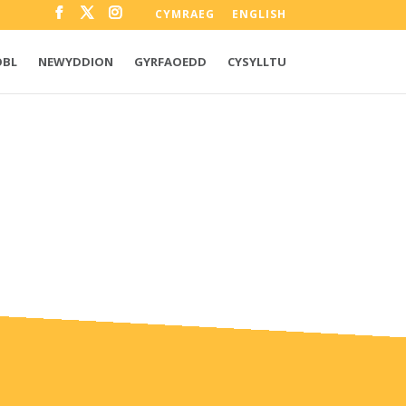
CYMRAEG
ENGLISH
OBL
NEWYDDION
GYRFAOEDD
CYSYLLTU