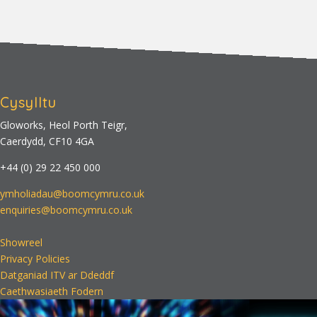
Cysylltu
Gloworks, Heol Porth Teigr,
Caerdydd, CF10 4GA
+44 (0) 29 22 450 000
ymholiadau@boomcymru.co.uk
enquiries@boomcymru.co.uk
Showreel
Privacy Policies
Datganiad ITV ar Ddeddf
Caethwasiaeth Fodern