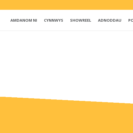
AMDANOM NI
CYNNWYS
SHOWREEL
ADNODDAU
P
e