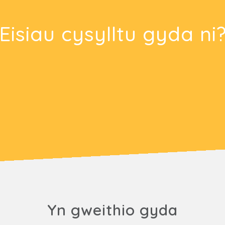
Eisiau cysylltu gyda ni
Yn gweithio gyda