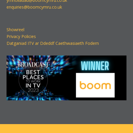
ymholiadau@boomcymru.co.uk
enquiries@boomcymru.co.uk
Showreel
Privacy Policies
Datganiad ITV ar Ddeddf Caethwasiaeth Fodern