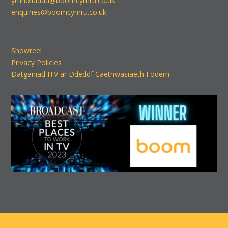
ymholiadau@boomcymru.co.uk
enquiries@boomcymru.co.uk
Showreel
Privacy Policies
Datganiad ITV ar Ddeddf Caethwasiaeth Fodern