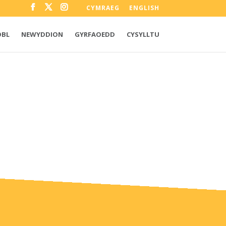
CYMRAEG
ENGLISH
OBL
NEWYDDION
GYRFAOEDD
CYSYLLTU