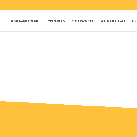
AMDANOM NI
CYNNWYS
SHOWREEL
ADNODDAU
P
e