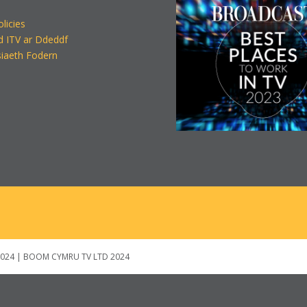
olicies
d ITV ar Ddeddf
iaeth Fodern
024 | BOOM CYMRU TV LTD 2024