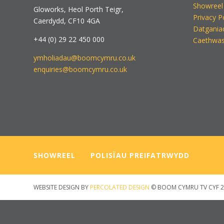
Showreel
Gloworks, Heol Porth Teigr,
Privacy P
Caerdydd, CF10 4GA
Datgania
+44 (0) 29 22 450 000
Caethwas
ymholiadau@boomcymru.co.uk
enquiries@boomcymru.co.uk
SHOWREEL
—–
POLISÏAU PREIFATRWYDD
WEBSITE DESIGN BY
PERCOLATED DESIGN
© BOOM CYMRU TV CYF 2