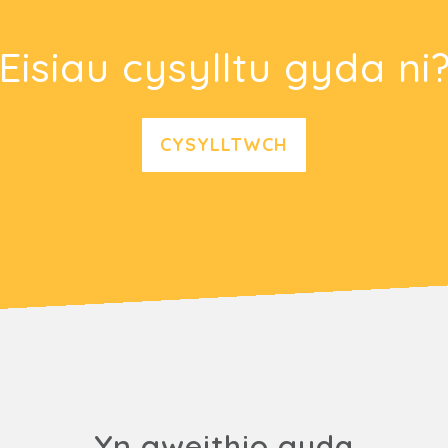
Eisiau cysylltu gyda ni
CYSYLLTWCH
Yn gweithio gyda