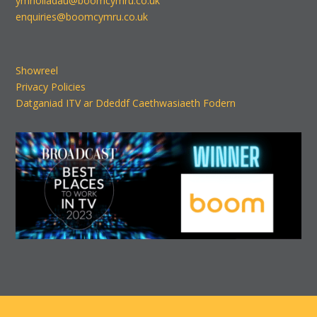
ymholiadau@boomcymru.co.uk
enquiries@boomcymru.co.uk
Showreel
Privacy Policies
Datganiad ITV ar Ddeddf Caethwasiaeth Fodern