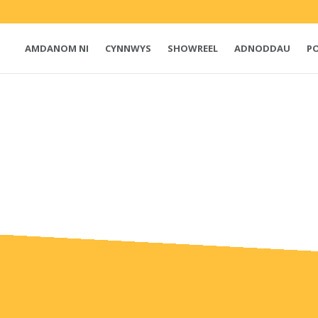
AMDANOM NI
CYNNWYS
SHOWREEL
ADNODDAU
P
e