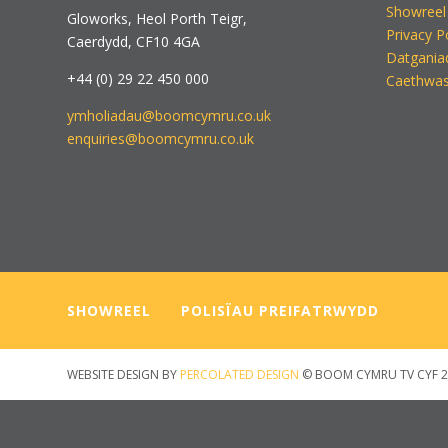
Showreel
Gloworks, Heol Porth Teigr,
Privacy P
Caerdydd, CF10 4GA
Datgania
+44 (0) 29 22 450 000
Caethwas
ymholiadau@boomcymru.co.uk
enquiries@boomcymru.co.uk
SHOWREEL
—–
POLISÏAU PREIFATRWYDD
WEBSITE DESIGN BY
PERCOLATED DESIGN
© BOOM CYMRU TV CYF 2