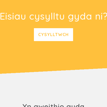
Eisiau cysylltu gyda ni
CYSYLLTWCH
Yn gweithio gyda