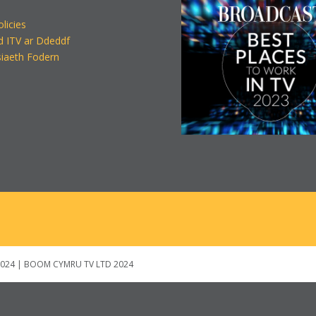
olicies
d ITV ar Ddeddf
iaeth Fodern
024 | BOOM CYMRU TV LTD 2024