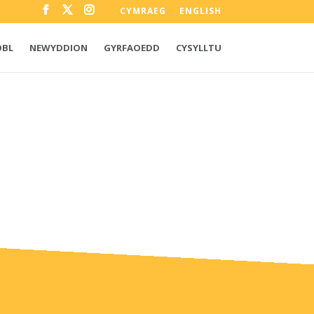
CYMRAEG
ENGLISH
OBL
NEWYDDION
GYRFAOEDD
CYSYLLTU