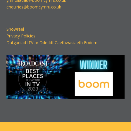
ymholiadau@boomcymru.co.uk
enquiries@boomcymru.co.uk
Showreel
Privacy Policies
Datganiad ITV ar Ddeddf Caethwasiaeth Fodern