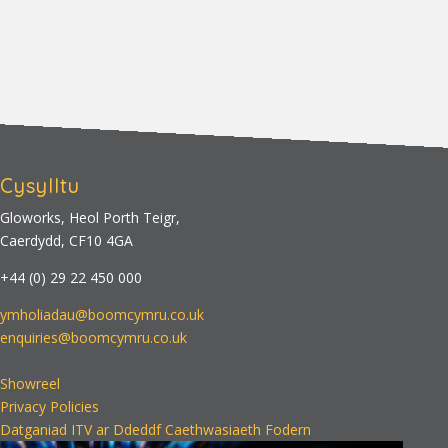
Cysylltu
Gloworks, Heol Porth Teigr,
Caerdydd, CF10 4GA
+44 (0) 29 22 450 000
ymholiadau@boomcymru.co.uk
enquiries@boomcymru.co.uk
Showreel
Privacy Policies
Datganiad ITV ar Ddeddf Caethwasiaeth Fodern