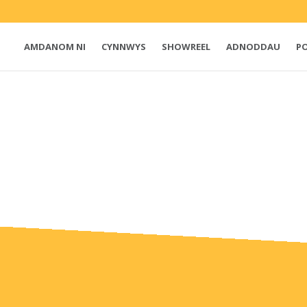
AMDANOM NI
CYNNWYS
SHOWREEL
ADNODDAU
P
e