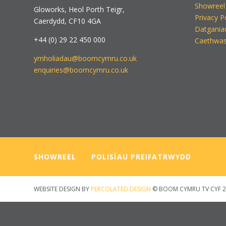
Showreel
Gloworks, Heol Porth Teigr,
Privacy P
Caerdydd, CF10 4GA
Datgania
+44 (0) 29 22 450 000
Caethwas
ymholiadau@boomcymru.co.uk
enquiries@boomcymru.co.uk
SHOWREEL
—–
POLISÏAU PREIFATRWYDD
WEBSITE DESIGN BY
PERCOLATED DESIGN
© BOOM CYMRU TV CYF 2