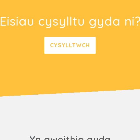
Eisiau cysylltu gyda ni
CYSYLLTWCH
Yn gweithio gyda