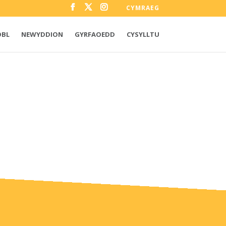
CYMRAEG
OBL
NEWYDDION
GYRFAOEDD
CYSYLLTU