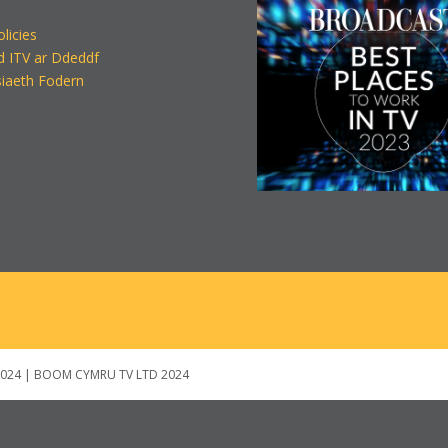
olicies
d ITV ar Ddeddf
iaeth Fodern
024 | BOOM CYMRU TV LTD 2024