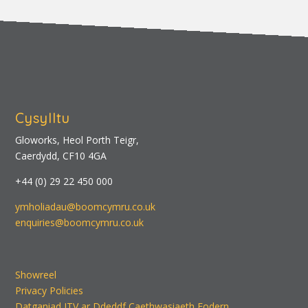
Cysylltu
Gloworks, Heol Porth Teigr,
Caerdydd, CF10 4GA
+44 (0) 29 22 450 000
ymholiadau@boomcymru.co.uk
enquiries@boomcymru.co.uk
Showreel
Privacy Policies
Datganiad ITV ar Ddeddf Caethwasiaeth Fodern