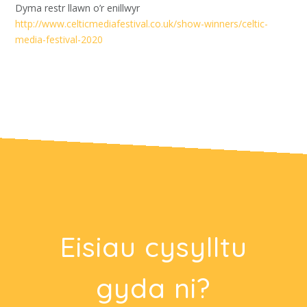
Dyma restr llawn o’r enillwyr
http://www.celticmediafestival.co.uk/show-winners/celtic-
media-festival-2020
Eisiau cysylltu
gyda ni?