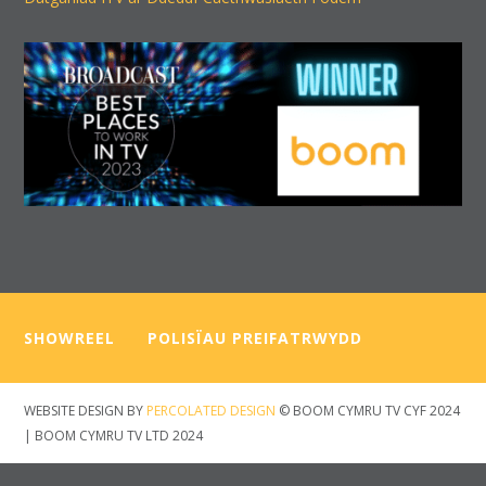
SHOWREEL
—–
POLISÏAU PREIFATRWYDD
WEBSITE DESIGN BY
PERCOLATED DESIGN
© BOOM CYMRU TV CYF 2024
| BOOM CYMRU TV LTD 2024