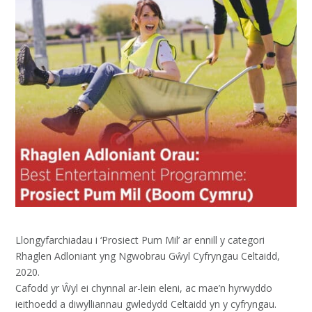
Llongyfarchiadau i ‘Prosiect Pum Mil’ ar ennill y categori
Rhaglen Adloniant yng Ngwobrau Gŵyl Cyfryngau Celtaidd,
2020.
Cafodd yr Ŵyl ei chynnal ar-lein eleni, ac mae’n hyrwyddo
ieithoedd a diwylliannau gwledydd Celtaidd yn y cyfryngau.