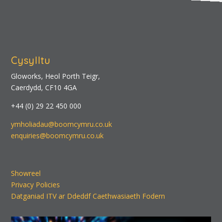
Cysylltu
Gloworks, Heol Porth Teigr,
Caerdydd, CF10 4GA
+44 (0) 29 22 450 000
ymholiadau@boomcymru.co.uk
enquiries@boomcymru.co.uk
Showreel
Privacy Policies
Datganiad ITV ar Ddeddf Caethwasiaeth Fodern