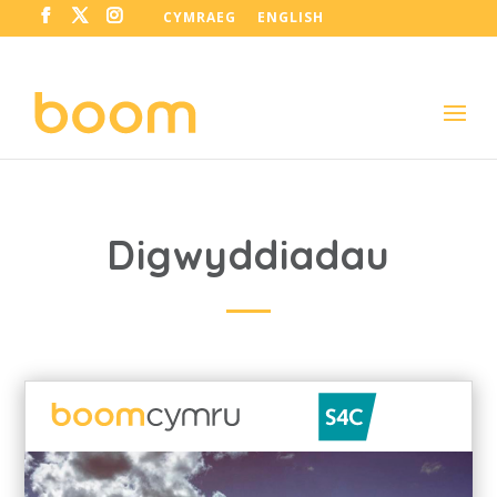
CYMRAEG
ENGLISH
Digwyddiadau