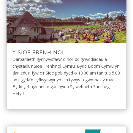
Y SIOE FRENHINOL
Darpariaeth gynhwysfawr o holl ddigwyddiadau a
chystadlu’r Sioe Frenhinol Cymru. Bydd Boom Cymru yn
darlledu’n fyw o’r Sioe pob dydd o 10.00 am tan tua 5.00
pm, gyda’n cyflwynwyr yn ein tywys o gwmpas y maes.
Bydd y rhaglenni ar gael gyda Sylwebaeth Saesneg.
Hefyd...