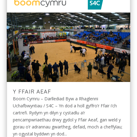
Y FFAIR AEAF
Boom Cymru – Darllediad Byw a Rhaglenni
Uchafbwyntiau / S4C – Yn dod a holl gyffro’r Ffair i’ch
cartrefi. Rydym yn dilyn y cystadlu a’r
pencampwriaethau drwy gydol y Ffair Aeaf, gan weld y
gorau o’r adrannau gwartheg, defaid, moch a cheffylau;
yn ogystal byddwn yn dod...