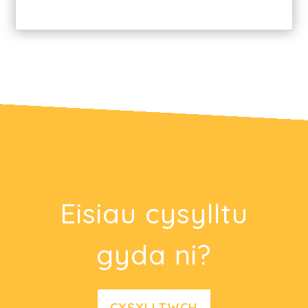
Eisiau cysylltu
gyda ni?
CYSYLLTWCH