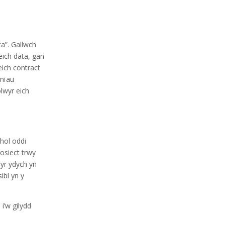
ta”. Gallwch
ich data, gan
eich contract
mnïau
olwyr eich
hol oddi
rosiect trwy
yr ydych yn
ibl yn y
i’w gilydd