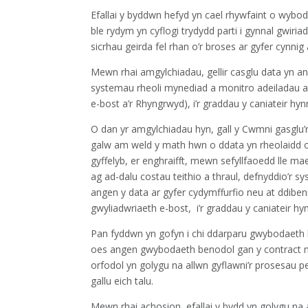
Efallai y byddwn hefyd yn cael rhywfaint o wybo
ble rydym yn cyflogi trydydd parti i gynnal gwiria
sicrhau geirda fel rhan o’r broses ar gyfer cynnig
Mewn rhai amgylchiadau, gellir casglu data yn anu
systemau rheoli mynediad a monitro adeiladau a l
e-bost a’r Rhyngrwyd), i’r graddau y caniateir hyn
O dan yr amgylchiadau hyn, gall y Cwmni gasglu’r
galw am weld y math hwn o ddata yn rheolaidd 
gyffelyb, er enghraifft, mewn sefyllfaoedd lle m
ag ad-dalu costau teithio a thraul, defnyddio’r 
angen y data ar gyfer cydymffurfio neu at ddiben
gwyliadwriaeth e-bost, i’r graddau y caniateir hy
Pan fyddwn yn gofyn i chi ddarparu gwybodaeth b
oes angen gwybodaeth benodol gan y contract ne
orfodol yn golygu na allwn gyflawni’r prosesau pe
gallu eich talu.
Mewn rhai achosion, efallai y bydd yn golygu na