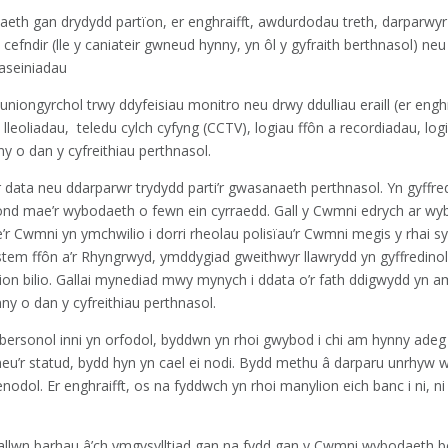
daeth gan drydydd partïon, er enghraifft, awdurdodau treth, darparwy
d cefndir (lle y caniateir gwneud hynny, yn ôl y gyfraith berthnasol) n
 aseiniadau
niongyrchol trwy ddyfeisiau monitro neu drwy ddulliau eraill (er enghr
leoliadau, teledu cylch cyfyng (CCTV), logiau ffôn a recordiadau, lo
ny o dan y cyfreithiau perthnasol.
 data neu ddarparwr trydydd parti’r gwasanaeth perthnasol. Yn gyffred
ond mae’r wybodaeth o fewn ein cyrraedd. Gall y Cwmni edrych ar w
ae’r Cwmni yn ymchwilio i dorri rheolau polisïau’r Cwmni megis y rhai 
system ffôn a’r Rhyngrwyd, ymddygiad gweithwyr llawrydd yn gyffredinol
ion bilio. Gallai mynediad mwy mynych i ddata o’r fath ddigwydd yn a
nny o dan y cyfreithiau perthnasol.
ersonol inni yn orfodol, byddwn yn rhoi gwybod i chi am hynny adeg 
u’r statud, bydd hyn yn cael ei nodi. Bydd methu â darparu unrhyw
nodol. Er enghraifft, os na fyddwch yn rhoi manylion eich banc i ni, n
 allwn barhau â’ch ymgysylltiad gan na fydd gan y Cwmni wybodaeth b