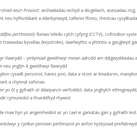
hiad neu’r Prosiect:
archwiliadau iechyd a diogelwch, asesiadau risg
 neu hyfforddiant a dderbyniwyd, taflenni ffonio, rhestrau cysylltiada
eddfau perthnasol)
: lluniau teledu cylch cyfyng (CCTV), cofnodion syst
rawiadau bysellau (keystroke), lawrlwytho a phrintio a gasglwyd ga
wyr llawrydd
– ymlymiad gweithwyr mewn adrodd am ddigwyddiadau
 neu ynglŷn â gweithwyr llawrydd
lion cyswllt personol, hanes pori, data a storir ar liniaduron, manyli
diant a chynnal safonau
eir yn ôl y gyfraith a’i ddarparu’n wirfoddol, data ynghylch ethnigrwydd
fndir cymunedol a thueddfryd rhywiol
e mae hyn yn angenrheidiol ac yn cael ei ganiatáu gan y gyfraith leol.
iedolwyr y cynllun pensiwn perthnasol yn anfon hysbysiad preifatrwyd