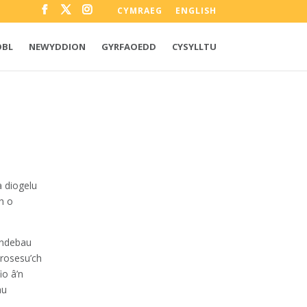
CYMRAEG
ENGLISH
OBL
NEWYDDION
GYRFAOEDD
CYSYLLTU
a diogelu
h o
undebau
prosesu’ch
io â’n
au