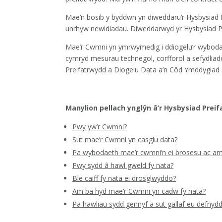
Mae’n bosib y byddwn yn diweddaru’r Hysbysiad P
unrhyw newidiadau. Diweddarwyd yr Hysbysiad Pr
Mae’r Cwmni yn ymrwymedig i ddiogelu’r wybodae
cymryd mesurau technegol, corfforol a sefydliadol 
Preifatrwydd a Diogelu Data a’n Côd Ymddygiad
Manylion pellach ynglŷn â’r Hysbysiad Preif
Pwy yw’r Cwmni?
Sut mae’r Cwmni yn casglu data?
Pa wybodaeth mae’r cwmni’n ei brosesu ac a
Pwy sydd â hawl gweld fy nata?
Ble caiff fy nata ei drosglwyddo?
Am ba hyd mae’r Cwmni yn cadw fy nata?
Pa hawliau sydd gennyf a sut gallaf eu defnydd