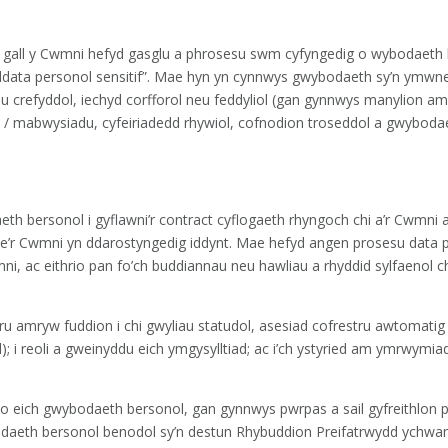
ol, gall y Cwmni hefyd gasglu a phrosesu swm cyfyngedig o wybodaeth 
n “ddata personol sensitif”. Mae hyn yn cynnwys gwybodaeth sy’n ymwn
oau crefyddol, iechyd corfforol neu feddyliol (gan gynnwys manylion a
 mabwysiadu, cyfeiriadedd rhywiol, cofnodion troseddol a gwybod
th bersonol i gyflawni’r contract cyflogaeth rhyngoch chi a’r Cwmni
ae’r Cwmni yn ddarostyngedig iddynt. Mae hefyd angen prosesu data 
ni, ac eithrio pan fo’ch buddiannau neu hawliau a rhyddid sylfaenol c
ru amryw fuddion i chi gwyliau statudol, asesiad cofrestru awtomatig
ol); i reoli a gweinyddu eich ymgysylltiad; ac i’ch ystyried am ymrwymi
io eich gwybodaeth bersonol, gan gynnwys pwrpas a sail gyfreithlon 
daeth bersonol benodol sy’n destun Rhybuddion Preifatrwydd ychwa