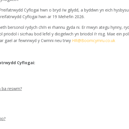
reifatrwydd Cyflogai hwn o bryd i’w gilydd, a byddwn yn eich hysbys
eifatrwydd Cyflogai hwn ar 19 Mehefin 2026.
th bersonol rydych chi’n ei rhannu gyda ni. Er mwyn ategu hynny, r
priodol i sicrhau bod lefel y diogelwch yn briodol i’r risg. Mae ein pol
 ar gael ar fewnrwyd y Cwmni neu trwy
HR@Boomcymru.co.uk
atrwydd Cyflogai:
m ba reswm?
io?