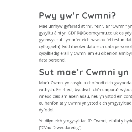
Pwy yw’r Cwmni?
Mae unrhyw gyfeiriad at “ni”, “ein”, a’r “Cwmni”
gysylltu â ni yn GDPR@Boomcymru.co.uk os ydyc
gynnwys sut i ymarfer eich hawliau fel testun d
cyflogaeth) fydd rheolwr data eich data persono
cysylltiedig eraill y Cwmni am eu dibenion anniby
data personol.
Sut mae’r Cwmni yn 
Mae’r Cwmni yn casglu a chofnodi eich gwybodae
wrthych. Fel rheol, byddwch chi’n darparu’r wybod
wneud cais am aseiniadau, neu yn ystod ein cont
eu hanfon at y Cwmni yn ystod eich ymgysylltiad
dyfodol.
Yn dilyn eich ymgysylltiad â’r Cwmni, efallai y b
(“CVau Diweddaredig”).