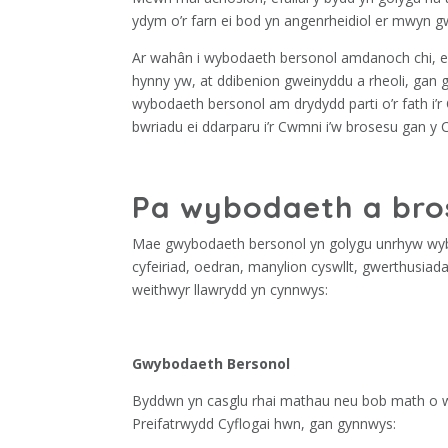
ydym o’r farn ei bod yn angenrheidiol er mwyn gwe
Ar wahân i wybodaeth bersonol amdanoch chi, ef
hynny yw, at ddibenion gweinyddu a rheoli, gan 
wybodaeth bersonol am drydydd parti o’r fath i’r
bwriadu ei ddarparu i’r Cwmni i’w brosesu gan y
Pa wybodaeth a bro
Mae gwybodaeth bersonol yn golygu unrhyw wyb
cyfeiriad, oedran, manylion cyswllt, gwerthusia
weithwyr llawrydd yn cynnwys:
Gwybodaeth Bersonol
Byddwn yn casglu rhai mathau neu bob math o wy
Preifatrwydd Cyflogai hwn, gan gynnwys: