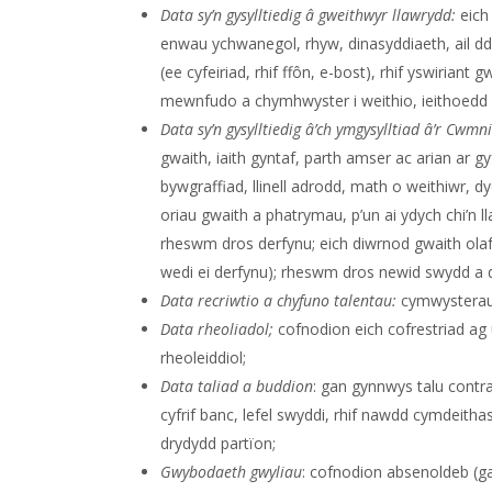
Data sy’n gysylltiedig â gweithwyr llawrydd:
eich 
enwau ychwanegol, rhyw, dinasyddiaeth, ail ddin
(ee cyfeiriad, rhif ffôn, e-bost), rhif yswiria
mewnfudo a chymhwyster i weithio, ieithoedd a
Data sy’n gysylltiedig â’ch ymgysylltiad â’r Cwmni
gwaith, iaith gyntaf, parth amser ac arian ar g
bywgraffiad, llinell adrodd, math o weithiwr, d
oriau gwaith a phatrymau, p’un ai ydych chi’n l
rheswm dros derfynu; eich diwrnod gwaith olaf
wedi ei derfynu); rheswm dros newid swydd a 
Data recriwtio a chyfuno talentau:
cymwysterau, 
Data rheoliadol;
cofnodion eich cofrestriad ag
rheoleiddiol;
Data taliad a buddion
: gan gynnwys talu contra
cyfrif banc, lefel swyddi, rhif nawdd cymdeith
drydydd partïon;
Gwybodaeth gwyliau
: cofnodion absenoldeb (g