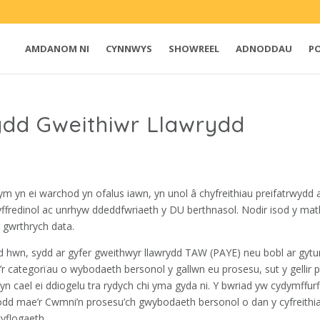
AMDANOM NI
CYNNWYS
SHOWREEL
ADNODDAU
P
ydd Gweithiwr Llawrydd
m yn ei warchod yn ofalus iawn, yn unol â chyfreithiau preifatrwydd 
fredinol ac unrhyw ddeddfwriaeth y DU berthnasol. Nodir isod y mat
 gwrthrych data.
d hwn, sydd ar gyfer gweithwyr llawrydd TAW (PAYE) neu bobl ar gyt
’r categorïau o wybodaeth bersonol y gallwn eu prosesu, sut y gellir 
 cael ei ddiogelu tra rydych chi yma gyda ni. Y bwriad yw cydymffurf
dd mae’r Cwmni’n prosesu’ch gwybodaeth bersonol o dan y cyfreithi
cyflogaeth.