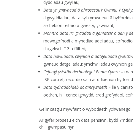
dyddiadau gwyliau;
Data yn ymwneud â phrosesau’r Cwmni, Y Cynhyrc
digwyddiadau, data sy’n ymwneud â hyfforddiant
archebion teithio a gwesty, yswiriant;
Monitro data (i’r graddau a ganiateir o dan y d
mewngofnodi a mynediad adeiladau, cofnodion t
diogelwch TG a ffilteri;
Data hawliadau, cwynion a datgeliadau gweith
gwneud datgeliadau; ymchwiliadau cwynion gan
Cefnogi yststâd dechnolegol Boom Cymru
– many
ISP cartref, recordio sain at ddibenion hyfford
Data cydraddoldeb ac amrywiaeth
– lle y caniat
oedran, hil, cenedligrwydd, cred grefyddol, ce
Gellir casglu rhywfaint o wybodaeth ychwanegol ll
Ar gyfer prosesu eich data pensiwn, bydd Ymddir
chi i gwmpasu hyn.