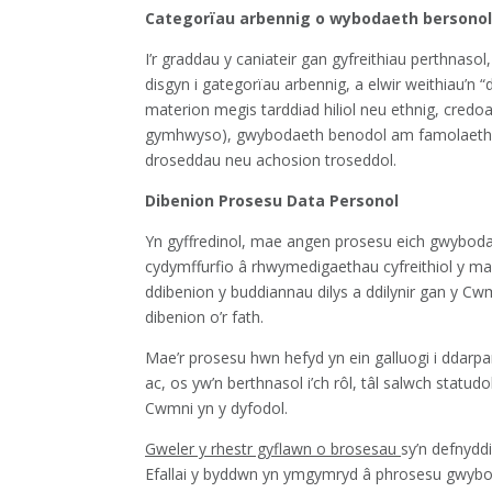
Categorïau arbennig o wybodaeth bersonol
I’r graddau y caniateir gan gyfreithiau perthnas
disgyn i gategorïau arbennig, a elwir weithiau’
materion megis tarddiad hiliol neu ethnig, cred
gymhwyso), gwybodaeth benodol am famolaeth /
droseddau neu achosion troseddol.
Dibenion Prosesu Data Personol
Yn gyffredinol, mae angen prosesu eich gwybodae
cydymffurfio â rhwymedigaethau cyfreithiol y m
ddibenion y buddiannau dilys a ddilynir gan y Cwm
dibenion o’r fath.
Mae’r prosesu hwn hefyd yn ein galluogi i ddarpa
ac, os yw’n berthnasol i’ch rôl, tâl salwch statud
Cwmni yn y dyfodol.
Gweler y rhestr gyflawn o brosesau
sy’n defnydd
Efallai y byddwn yn ymgymryd â phrosesu gwybo