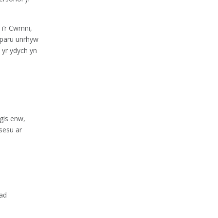
i’r Cwmni,
rparu unrhyw
 yr ydych yn
.
gis enw,
sesu ar
iad