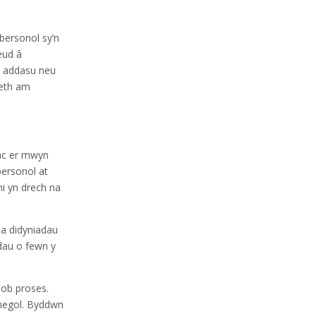
bersonol sy’n
eud â
m addasu neu
aeth am
 ac er mwyn
personol at
hi yn drech na
 a didyniadau
adau o fewn y
pob proses.
negol. Byddwn