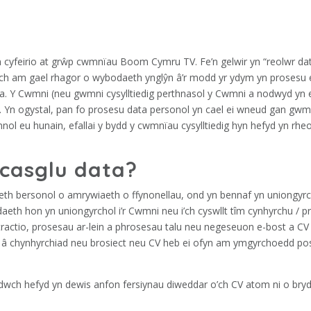
 yn cyfeirio at grŵp cwmnïau Boom Cymru TV. Fe’n gelwir yn “reolwr da
h am gael rhagor o wybodaeth ynglŷn â’r modd yr ydym yn prosesu e
ata. Y Cwmni (neu gwmni cysylltiedig perthnasol y Cwmni a nodwyd yn 
l. Yn ogystal, pan fo prosesu data personol yn cael ei wneud gan gw
nnol eu hunain, efallai y bydd y cwmnïau cysylltiedig hyn hefyd yn rhe
casglu data?
th bersonol o amrywiaeth o ffynonellau, ond yn bennaf yn uniongyrc
aeth hon yn uniongyrchol i’r Cwmni neu i’ch cyswllt tîm cynhyrchu / p
ractio, prosesau ar-lein a phrosesau talu neu negeseuon e-bost a CV 
 â chynhyrchiad neu brosiect neu CV heb ei ofyn am ymgyrchoedd pos
yddwch hefyd yn dewis anfon fersiynau diweddar o’ch CV atom ni o bryd 