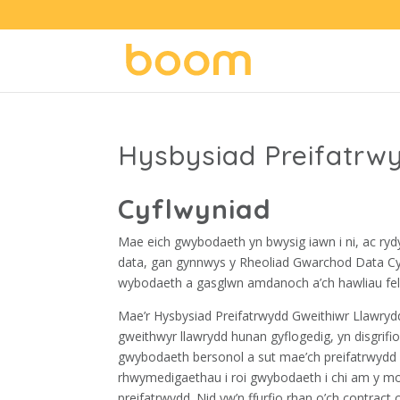
Hysbysiad Preifatrw
Cyflwyniad
Mae eich gwybodaeth yn bwysig iawn i ni, ac rydy
data, gan gynnwys y Rheoliad Gwarchod Data Cyf
wybodaeth a gasglwn amdanoch a’ch hawliau fel
Mae’r Hysbysiad Preifatrwydd Gweithiwr Llawryd
gweithwyr llawrydd hunan gyflogedig, yn disgrifio
gwybodaeth bersonol a sut mae’ch preifatrwydd yn
rhwymedigaethau i roi gwybodaeth i chi am y mo
preifatrwydd. Nid yw’n ffurfio rhan o’ch contract 