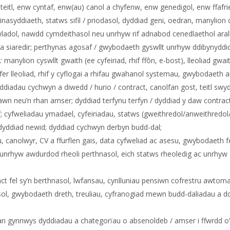
teitl, enw cyntaf, enw(au) canol a chyfenw, enw genedigol, enw ffafri
asyddiaeth, statws sifil / priodasol, dyddiad geni, oedran, manylion c
nt gwladol, nawdd cymdeithasol neu unrhyw rif adnabod cenedlaethol aral
 siaredir; perthynas agosaf / gwybodaeth gyswllt unrhyw ddibynyddi
:
manylion cyswllt gwaith (ee cyfeiriad, rhif ffôn, e-bost), lleoliad gwai
yfer lleoliad, rhif y cyflogai a rhifau gwahanol systemau, gwybodaeth 
yddiadau cychwyn a diwedd / hurio / contract, canolfan gost, teitl swydd
lawn neu’n rhan amser; dyddiad terfynu terfyn / dyddiad y daw contract
; cyfweliadau ymadael, cyfeiriadau, statws (gweithredol/anweithredo
dyddiad newid; dyddiad cychwyn derbyn budd-dal;
canolwyr, CV a ffurflen gais, data cyfweliad ac asesu, gwybodaeth fe
 unrhyw awdurdod rheoli perthnasol, eich statws rheoledig ac unrhyw 
ct fel sy’n berthnasol, lwfansau, cynlluniau pensiwn cofrestru awtom
asol, gwybodaeth dreth, treuliau, cyfranogiad mewn budd-daliadau a d
an gynnwys dyddiadau a chategorïau o absenoldeb / amser i ffwrdd o’