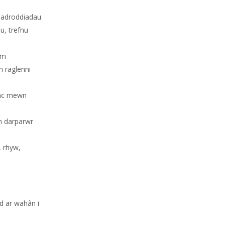
, adroddiadau
u, trefnu
em
n raglenni
 ac mewn
on darparwr
, rhyw,
d ar wahân i