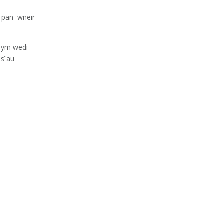
u pan wneir
ydym wedi
isïau