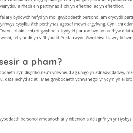
inyddu a rheoli ein perthynas â chi yn effeithiol ac yn effeithlon.
allai y byddwch hefyd yn rhoi gwybodaeth bersonol am drydydd parti 
gynnwys cysylltu â’ch perthynas agosaf mewn argyfwng. Cyn i chi dda
 Cwmni, rhaid i chi roi gwybod i’r trydydd partïon hyn am unrhyw ddata
 Cwmni, fel y nodir yn y Rhybudd Preifatrwydd Gweithiwr Llawrydd hwn
sesir a pham?
odaeth sy’n disgrifio neu’n ymwneud ag unigolyn adnabyddadwy, me
dau, data iechyd ac ati. Mae gwybodaeth ychwanegol yr ydym yn ei bro
bodaeth bersonol amdanoch at y dibenion a ddisgrifir yn yr Hysbys