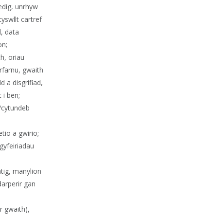
edig, unrhyw
yswllt cartref
l, data
on;
th, oriau
arfarnu, gwaith
 a disgrifiad,
 i ben;
l/cytundeb
tio a gwirio;
gyfeiriadau
atig, manylion
darperir gan
r gwaith),