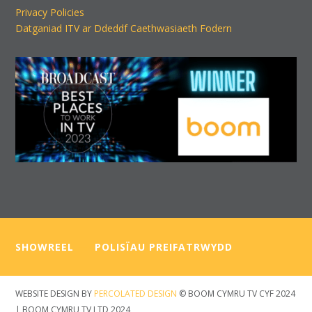
Privacy Policies
Datganiad ITV ar Ddeddf Caethwasiaeth Fodern
SHOWREEL
—–
POLISÏAU PREIFATRWYDD
WEBSITE DESIGN BY
PERCOLATED DESIGN
© BOOM CYMRU TV CYF 2024
| BOOM CYMRU TV LTD 2024